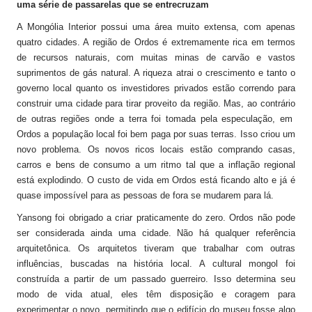
uma série de passarelas que se entrecruzam
A Mongólia Interior possui uma área muito extensa, com apenas
quatro cidades. A região de Ordos é extremamente rica em termos
de recursos naturais, com muitas minas de carvão e vastos
suprimentos de gás natural. A riqueza atrai o crescimento e tanto o
governo local quanto os investidores privados estão correndo para
construir uma cidade para tirar proveito da região. Mas, ao contrário
de outras regiões onde a terra foi tomada pela especulação, em
Ordos a população local foi bem paga por suas terras. Isso criou um
novo problema. Os novos ricos locais estão comprando casas,
carros e bens de consumo a um ritmo tal que a inflação regional
está explodindo. O custo de vida em Ordos está ficando alto e já é
quase impossível para as pessoas de fora se mudarem para lá.
Yansong foi obrigado a criar praticamente do zero. Ordos não pode
ser considerada ainda uma cidade. Não há qualquer referência
arquitetônica. Os arquitetos tiveram que trabalhar com outras
influências, buscadas na história local. A cultural mongol foi
construída a partir de um passado guerreiro. Isso determina seu
modo de vida atual, eles têm disposição e coragem para
experimentar o novo, permitindo que o edifício do museu fosse algo