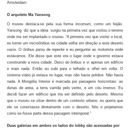
Amsterdam.
O arquiteto Ma Yansong
O museu destaca-se pela sua forma incomum, como um feijão.
Yansong diz que a ideia surgiu na primeira vez que visitou o terreno
onde iria ser implantado o museu. “A primeira vez que visitei o local,
eu tomei um microônibus na cidade velha em direção a este deserto
vazio. O ônibus parou de repente e eu perguntei ao motorista onde
estávamos. Ele disse que este era o lugar onde o governo estava
construindo a nova cidade. Desci do ônibus e vi apenas um edifício
e mais nada. Então eu subi para o telhado e olhei em volta. O
sistema viário já estava no lugar, mas não havia prédios. Não havia
nada. A Mongólia Interior é marcada por paisagens horizontais: as
dunas de areia, a terra varrida pelo vento, e um céu imenso. Eu
decidi fazer um edifício que iria ser definido pelo deserto. Mesmo
que o museu se situe dentro de um contexto urbano, eu queria que
ele se conectasse diretamente com o deserto. Nós o projetamos
como se fosse parte dessa paisagem intemporal.”
Duas galerias em ambos os lados do lobby são acessadas por