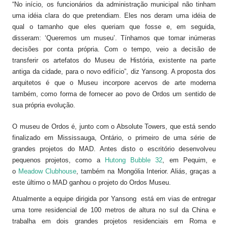
“No início, os funcionários da administração municipal não tinham
uma idéia clara do que pretendiam. Eles nos deram uma idéia de
qual o tamanho que eles queriam que fosse e, em seguida,
disseram: ‘Queremos um museu’. Tínhamos que tomar inúmeras
decisões por conta própria. Com o tempo, veio a decisão de
transferir os artefatos do Museu de História, existente na parte
antiga da cidade, para o novo edifício”, diz Yansong. A proposta dos
arquitetos é que o Museu incorpore acervos de arte moderna
também, como forma de fornecer ao povo de Ordos um sentido de
sua própria evolução.
O museu de Ordos é, junto com o Absolute Towers, que está sendo
finalizado em Mississauga, Ontário, o primeiro de uma série de
grandes projetos do MAD. Antes disto o escritório desenvolveu
pequenos projetos, como a
Hutong Bubble 32
, em Pequim, e
o
Meadow Clubhouse
, também na Mongólia Interior. Aliás, graças a
este último o MAD ganhou o projeto do Ordos Museu.
Atualmente a equipe dirigida por Yansong está em vias de entregar
uma torre residencial de 100 metros de altura no sul da China e
trabalha em dois grandes projetos residenciais em Roma e