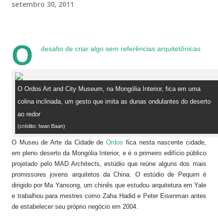
setembro 30, 2011
O
desafio de criar algo sem referências arquitetônicas
O Ordos Art and City Museum, na Mongólia Interior, fica em uma
colina inclinada, um gesto que imita as dunas ondulantes do deserto
ao redor
(crédito: Iwan Baan)
O Museu de Arte da Cidade de
Ordos
fica nesta nascente cidade,
em pleno deserto da Mongólia Interior, e é o primeiro edifício público
projetado pelo MAD Architects, estúdio que reúne alguns dos mais
promissores jovens arquitetos da China. O estúdio de Pequim é
dirigido por Ma Yansong, um chinês que estudou arquitetura em Yale
e trabalhou para mestres como Zaha Hadid e Peter Eisenman antes
de estabelecer seu próprio negócio em 2004.