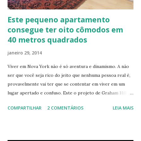
Este pequeno apartamento
consegue ter oito cômodos em
40 metros quadrados
janeiro 29, 2014
Viver em Nova York não é só aventura e dinamismo. A não
ser que você seja rico do jeito que nenhuma pessoa real é,
provavelmente vai ter que se contentar em viver em um
lugar apertado e confuso. Este o projeto de Graham Hill,
empreendedor e fundador do treehugger.com , tenta criar
COMPARTILHAR
2 COMENTÁRIOS
LEIA MAIS
o apartamento ideal de Nova York – um com pouco espaço,
mas que oferece beleza e funcionalidade apesar do
tamanho. O apartamento de Hill está constantemente
evoluindo em espaço. Ele sempre está pesquisando e