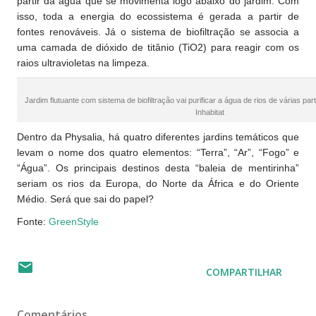
partir da água que se movimenta logo abaixo do jardim. Com
isso, toda a energia do ecossistema é gerada a partir de
fontes renováveis. Já o sistema de biofiltração se associa a
uma camada de dióxido de titânio (TiO2) para reagir com os
raios ultravioletas na limpeza.
Jardim flutuante com sistema de biofiltração vai purificar a água de rios de várias 
Inhabitat
Dentro da Physalia, há quatro diferentes jardins temáticos que
levam o nome dos quatro elementos: “Terra”, “Ar”, “Fogo” e
“Água”. Os principais destinos desta “baleia de mentirinha”
seriam os rios da Europa, do Norte da África e do Oriente
Médio. Será que sai do papel?
Fonte:
GreenStyle
COMPARTILHAR
Comentários