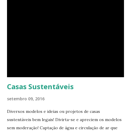
procurando jeitos de transformar o cubo que vive para
surprir suas necessidades. E o que ele tem agora parece
completamente habitável. Mesmo uma pessoa como eu
consegue enxergar a beleza na sua simplicidade. Quando
você entra, você encontra o que parece, em um primeiro
momento, um pequeno estúdio. Mas o cubo tem ao todo 8
espaços funcionais. A sala de estar e o escritório viram o
quarto com uma ajuda da estante. Abra um dos closets e
você vai encontrar dez cadeiras empilháveis que podem ser
c...
Casas Sustentáveis
setembro 09, 2016
Diversos modelos e ideias ou projetos de casas
sustentáveis bem legais! Divirta-se e apreciem os modelos
sem moderação! Captação de água e circulação de ar que