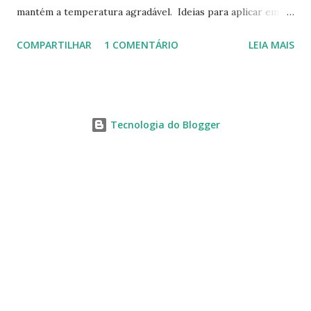
mantém a temperatura agradável. Ideias para aplicar em
casas já construídas! Telhado verde! Tendência e
COMPARTILHAR
1 COMENTÁRIO
LEIA MAIS
obrigatoriedade em alguns países! Este modelo apresenta
novas tecnologias! Lâmpadas com energia eólica! Captação
de água e armazenamento. Fonte: Bioconservation
Tecnologia do Blogger