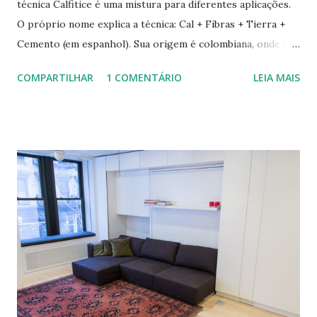
técnica Calfitice é uma mistura para diferentes aplicações.
O próprio nome explica a técnica: Cal + Fibras + Tierra +
Cemento (em espanhol). Sua origem é colombiana, onde foi
aprimorada pelas mãos de Luis Carlos Rios, Engenheiro
COMPARTILHAR
1 COMENTÁRIO
LEIA MAIS
especialista em Geobiologia. Diferente das misturas de
solo-cimento ou solo-cal onde a mistura é em estado semi-
úmido no calfitice o a mistura é em forma de pasta, a fibra é
o elemento que evita a trinca. Sua versatilidade em seus
diferentes traços permite vários usos: revestimentos de
paredes (convencionais, de madeira ou de terra), relevos
artísticos, coberturas e também como estruturas. Fonte:
http://www.ecocentro.org/ Telhado em Calfitice Externo
Telhado em Calfitice Externo