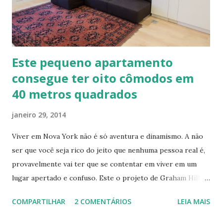
Este pequeno apartamento
consegue ter oito cômodos em
40 metros quadrados
janeiro 29, 2014
Viver em Nova York não é só aventura e dinamismo. A não
ser que você seja rico do jeito que nenhuma pessoa real é,
provavelmente vai ter que se contentar em viver em um
lugar apertado e confuso. Este o projeto de Graham Hill,
empreendedor e fundador do treehugger.com , tenta criar
COMPARTILHAR
2 COMENTÁRIOS
LEIA MAIS
o apartamento ideal de Nova York – um com pouco espaço,
mas que oferece beleza e funcionalidade apesar do