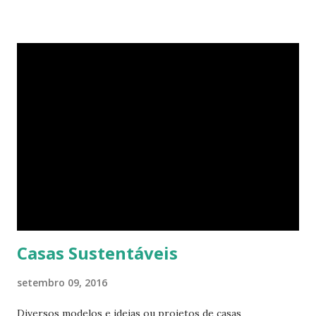
tamanho. O apartamento de Hill está constantemente
evoluindo em espaço. Ele sempre está pesquisando e
procurando jeitos de transformar o cubo que vive para
surprir suas necessidades. E o que ele tem agora parece
completamente habitável. Mesmo uma pessoa como eu
consegue enxergar a beleza na sua simplicidade. Quando
você entra, você encontra o que parece, em um primeiro
momento, um pequeno estúdio. Mas o cubo tem ao todo 8
espaços funcionais. A sala de estar e o escritório viram o
quarto com uma ajuda da estante. Abra um dos closets e
você vai encontrar dez cadeiras empilháveis que podem ser
c...
Casas Sustentáveis
setembro 09, 2016
Diversos modelos e ideias ou projetos de casas