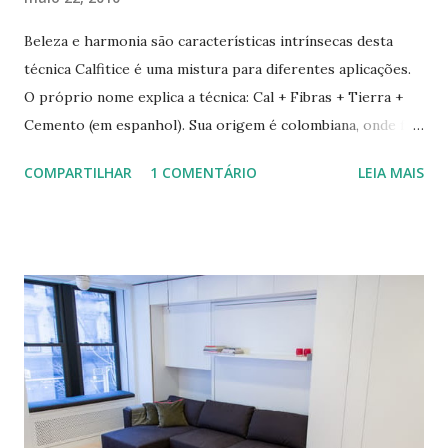
Beleza e harmonia são características intrínsecas desta
técnica Calfitice é uma mistura para diferentes aplicações.
O próprio nome explica a técnica: Cal + Fibras + Tierra +
Cemento (em espanhol). Sua origem é colombiana, onde foi
aprimorada pelas mãos de Luis Carlos Rios, Engenheiro
COMPARTILHAR
1 COMENTÁRIO
LEIA MAIS
especialista em Geobiologia. Diferente das misturas de
solo-cimento ou solo-cal onde a mistura é em estado semi-
úmido no calfitice o a mistura é em forma de pasta, a fibra é
o elemento que evita a trinca. Sua versatilidade em seus
diferentes traços permite vários usos: revestimentos de
paredes (convencionais, de madeira ou de terra), relevos
artísticos, coberturas e também como estruturas. Fonte:
http://www.ecocentro.org/ Telhado em Calfitice Externo
Telhado em Calfitice Externo