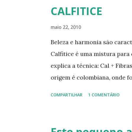
CALFITICE
maio 22, 2010
Beleza e harmonia são caract
Calfitice é uma mistura para
explica a técnica: Cal + Fibr
origem é colombiana, onde f
Rios, Engenheiro especialist
COMPARTILHAR
1 COMENTÁRIO
de solo-cimento ou solo-cal
no calfitice o a mistura é em
evita a trinca. Sua versatili
Este pequeno 