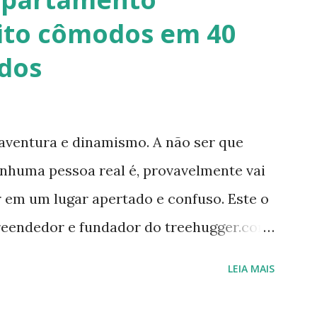
e paredes (convencionais, de madeira ou
ito cômodos em 40
, coberturas e também como estruturas.
dos
.org/ Telhado em Calfitice Externo
aventura e dinamismo. A não ser que
nenhuma pessoa real é, provavelmente vai
r em um lugar apertado e confuso. Este o
reendedor e fundador do treehugger.com
ideal de Nova York – um com pouco
LEIA MAIS
za e funcionalidade apesar do tamanho.
constantemente evoluindo em espaço. Ele