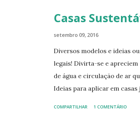
sempre está pesquisando e p
Casas Sustentá
que vive para surprir suas n
completamente habitável. 
setembro 09, 2016
enxergar a beleza na sua sim
Diversos modelos e ideias ou
encontra o que parece, em 
legais! Divirta-se e apreci
estúdio. Mas o cubo tem ao to
de água e circulação de ar 
e o escritório viram o quart
Ideias para aplicar em casas
closets e você vai encontrar
e obrigatoriedade em alguns 
COMPARTILHAR
1 COMENTÁRIO
c...
tecnologias! Lâmpadas com e
armazenamento. Fonte: Bioc