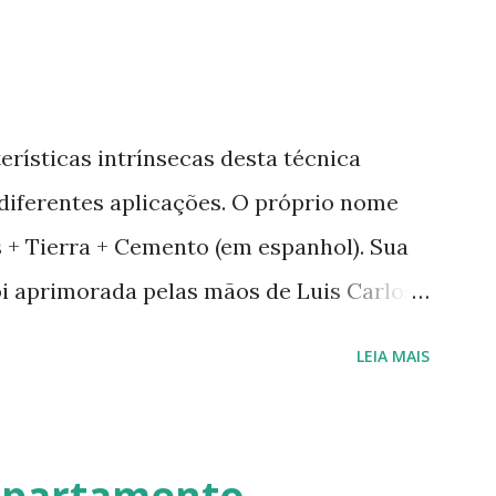
erísticas intrínsecas desta técnica
 diferentes aplicações. O próprio nome
as + Tierra + Cemento (em espanhol). Sua
oi aprimorada pelas mãos de Luis Carlos
a em Geobiologia. Diferente das misturas
LEIA MAIS
 onde a mistura é em estado semi-úmido
 forma de pasta, a fibra é o elemento que
dade em seus diferentes traços permite
apartamento