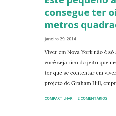
vários usos: revestimentos d
consegue ter o
de terra), relevos artísticos
metros quadra
Fonte: http://www.ecocentro
Telhado em Calfitice Externo
janeiro 29, 2014
Viver em Nova York não é só 
você seja rico do jeito que 
ter que se contentar em vive
projeto de Graham Hill, emp
, tenta criar o apartamento 
COMPARTILHAR
2 COMENTÁRIOS
espaço, mas que oferece bele
O apartamento de Hill está 