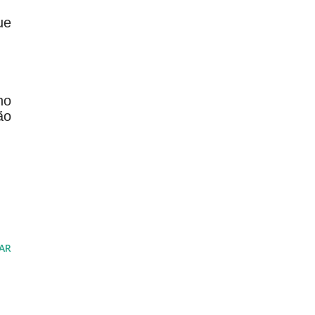
ue
no
ão
AR