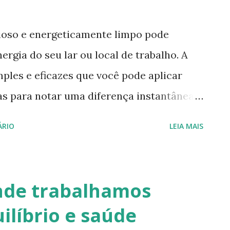
oso e energeticamente limpo pode
ergia do seu lar ou local de trabalho. A
mples e eficazes que você pode aplicar
 para notar uma diferença instantânea.
stais específicos pela casa, como quartzo
ÁRIO
LEIA MAIS
s. Esses cristais são versáteis e ajudam a
gia dos ambientes. Aromaterapia e
arizadores, vaporizadores com ervas,
nde trabalhamos
e incensos. Crie uma rotina diária para
ilíbrio e saúde
s eles elevam rapidamente a vibração