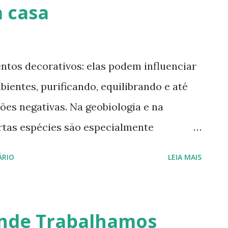
 casa
idas já trazem essa indicação no nome ou
as facilmente em lojas especializadas.
ntos decorativos: elas podem influenciar
ientes, purificando, equilibrando e até
ões negativas. Na geobiologia e na
rtas espécies são especialmente
edades energéticas e simbólicas. Abaixo,
ÁRIO
LEIA MAIS
dar a proteger, fortalecer e harmonizar o
ge ( Dracaena trifasciata ) Conhecida como
ada-de-São-Jorge é muito usada para: ·
onde Trabalhamos