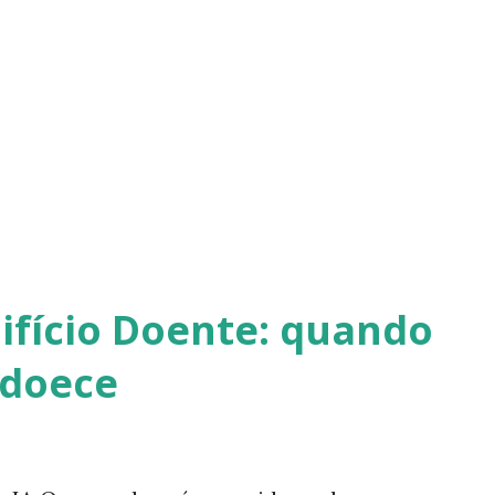
stema nervoso Sistema hormonal
ico Quando um deles é afetado, os outros
sso significa que o estresse no trabalho
tal”: ele pode comprometer a imunidade e
as. Ambientes Estressantes vs. Ambientes
ifício Doente: quando
adoece