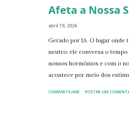
Proteger a entrada da ca
Afeta a Nossa 
Neutralizar energias pesada
Fortalecer a sensação de seg
abril 19, 2026
(entrada), corredores e áreas 
Gerado por IA O lugar onde 
Lavandula ) A lavanda t...
neutro: ele conversa o tempo
nossos hormônios e com o no
acontece por meio dos estímu
cores, ruídos, cheiros, quali
COMPARTILHAR
POSTAR UM COMENT
organização do espaço. A ps
mexe com o nosso estado emo
fortalecendo ou enfraquecen