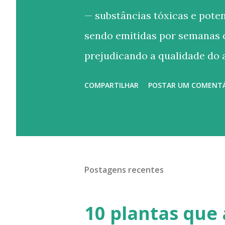
g
— substâncias tóxicas e pot
e
n
sendo emitidas por semanas o
s
prejudicando a qualidade do 
"tintas ecológicas", por outro
COMPARTILHAR
POSTAR UM COMENT
reduzir drasticamente esses
alternativa mais segura para
define uma tinta ecológica? N
Para ter esse apelo de verdade
Postagens recentes
níveis extremamente baixos; 
petróleo, metais pesados, for
10 plantas que
naturais ou minerais" em sua