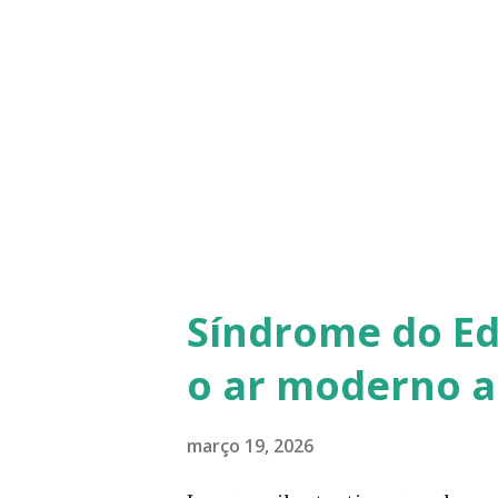
três sistemas principais: Si
(endócrino) Sistema imunológ
dois também sofrem impacto. I
não se limita a “cansaço men
até favorecer doenças crônic
Curat...
Síndrome do Ed
o ar moderno 
março 19, 2026