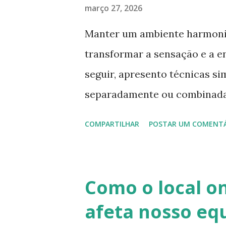
março 27, 2026
Manter um ambiente harmoni
transformar a sensação e a en
seguir, apresento técnicas si
separadamente ou combinadas
Uso de Cristais Distribua cri
COMPARTILHAR
POSTAR UM COMENT
rosa, branco, verde e ametista
equilibrar e purificar a ener
Defumação Utilize sprays pol
Como o local o
defumadores, aromatizadores 
afeta nosso equ
aplicar esses elementos, poi