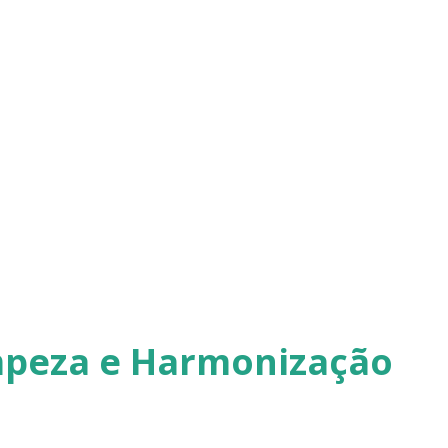
tressante, o organismo entra em modo de
omo cortisol e adrenalina, excelentes
s prejudiciais quando ficam ativos o
e ambiente construído Em situações de
 reação rápida: acelera o coração,
muda o padrão da respiração e
ilo que seria necessário em uma situação
mpeza e Harmonização