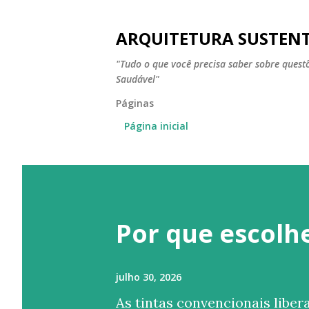
ARQUITETURA SUSTEN
"Tudo o que você precisa saber sobre ques
Saudável"
Páginas
Página inicial
P
o
Por que escolhe
s
t
a
julho 30, 2026
As tintas convencionais libe