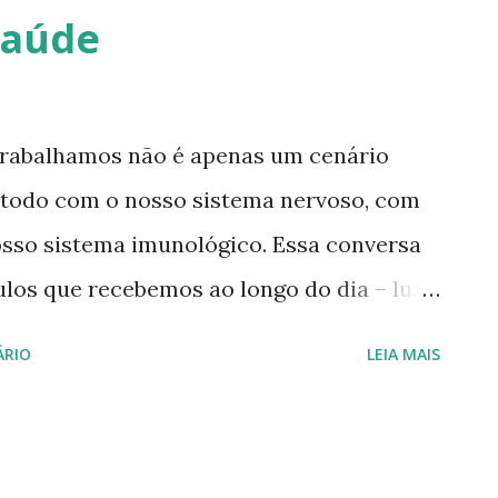
sa e ambientes mais expostos. ·
Saúde
s e bloquear influências negativas. ·
urança e defesa do espaço. Ideal para玄关
próximas à porta principal. 2. Lavanda (
trabalhamos não é apenas um cenário
 todo com o nosso sistema nervoso, com
sso sistema imunológico. Essa conversa
los que recebemos ao longo do dia – luz,
dade do ar, campo eletromagnético e até a
ÁRIO
LEIA MAIS
iconeuroimunologia mostra que tudo o que
cional também mexe com o corpo físico,
do nossas defesas. Quando o ambiente é