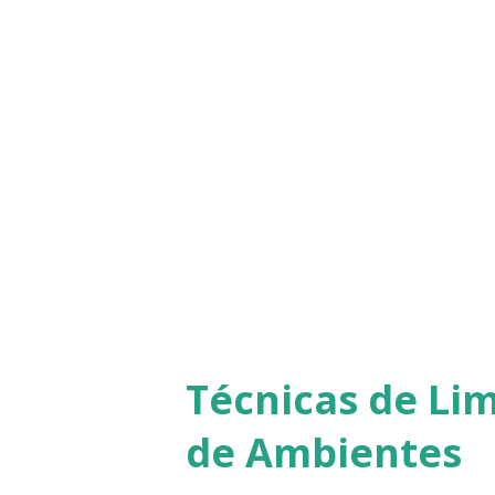
percebido como hostil ou es
alerta, liberando hormônios c
para reagir a emergências, ma
tempo todo. Estresse, corpo 
estresse, o corpo prepara uma
aumenta a tensão muscular, 
redireciona energia para aqu
de ...
Técnicas de Li
de Ambientes