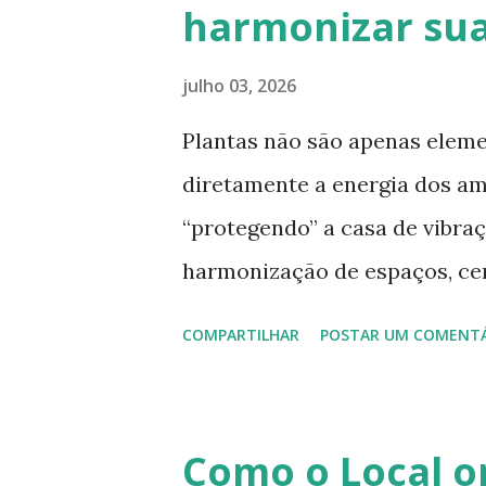
harmonizar sua
ecológicas de marcas conhec
na embalagem e são encontrad
julho 03, 2026
Tintas naturais: tinta ...
Plantas não são apenas eleme
diretamente a energia dos amb
“protegendo” a casa de vibraç
harmonização de espaços, ce
recomendadas por suas propri
COMPARTILHAR
POSTAR UM COMENT
veja 10 plantas que podem aju
seu lar. 1. Espada-de-São-Jor
uma planta de “guarda”, a Esp
Como o Local 