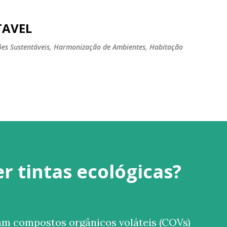
Pular para o conteúdo principal
TAVEL
tões Sustentáveis, Harmonização de Ambientes, Habitação
r tintas ecológicas?
ram compostos orgânicos voláteis (COVs)