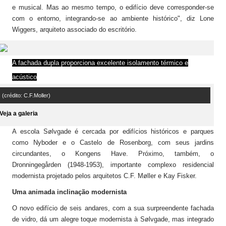
e musical. Mas ao mesmo tempo, o edifício deve corresponder-se
com o entorno, integrando-se ao ambiente histórico", diz Lone
Wiggers, arquiteto associado do escritório.
A fachada dupla proporciona excelente isolamento térmico e
acústico
(crédito: C.F.Moller)
Veja a galeria
A escola Sølvgade é cercada por edifícios históricos e parques
como Nyboder e o Castelo de Rosenborg, com seus jardins
circundantes, o Kongens Have. Próximo, também, o
Dronningegården (1948-1953), importante complexo residencial
modernista projetado pelos arquitetos C.F. Møller e Kay Fisker.
Uma animada inclinação modernista
O novo edifício de seis andares, com a sua surpreendente fachada
de vidro, dá um alegre toque modernista à Sølvgade, mas integrado