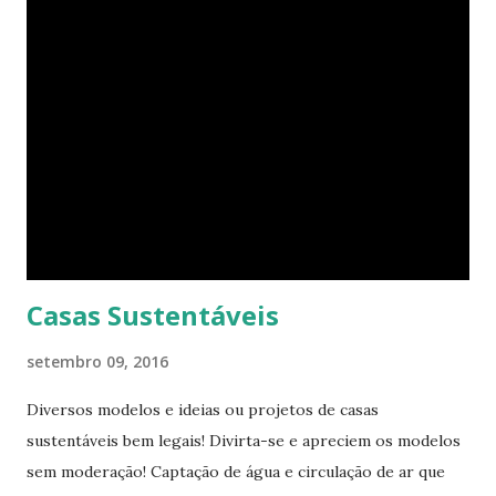
procurando jeitos de transformar o cubo que vive para
surprir suas necessidades. E o que ele tem agora parece
completamente habitável. Mesmo uma pessoa como eu
consegue enxergar a beleza na sua simplicidade. Quando
você entra, você encontra o que parece, em um primeiro
momento, um pequeno estúdio. Mas o cubo tem ao todo 8
espaços funcionais. A sala de estar e o escritório viram o
quarto com uma ajuda da estante. Abra um dos closets e
você vai encontrar dez cadeiras empilháveis que podem ser
c...
Casas Sustentáveis
setembro 09, 2016
Diversos modelos e ideias ou projetos de casas
sustentáveis bem legais! Divirta-se e apreciem os modelos
sem moderação! Captação de água e circulação de ar que