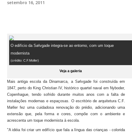
setembro 16, 2011
O edifício da Sølvgade integra-se ao entorno, com um toque
modernista
(crédito: C.F.Moller)
Veja a galeria
Mais antiga escola da Dinamarca, a Sølvgade foi construída em
1847, perto do King Christian IV, histórico quartel naval em Nyboder,
Copenhague, tendo sofrido durante muitos anos com a falta de
instalações modernas e espaçosas. O escritório de arquitetura C.F.
Møller fez uma cuidadosa renovação do prédio, adicionando uma
extensão que, pela forma e cores, compõe com o ambiente e
acrescenta um toque modernista à escola.
"A idéia foi criar um edifício que fala a língua das crianças - colorida