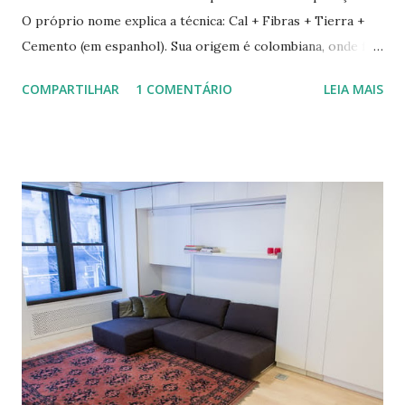
O próprio nome explica a técnica: Cal + Fibras + Tierra +
Cemento (em espanhol). Sua origem é colombiana, onde foi
aprimorada pelas mãos de Luis Carlos Rios, Engenheiro
COMPARTILHAR
1 COMENTÁRIO
LEIA MAIS
especialista em Geobiologia. Diferente das misturas de
solo-cimento ou solo-cal onde a mistura é em estado semi-
úmido no calfitice o a mistura é em forma de pasta, a fibra é
o elemento que evita a trinca. Sua versatilidade em seus
diferentes traços permite vários usos: revestimentos de
paredes (convencionais, de madeira ou de terra), relevos
artísticos, coberturas e também como estruturas. Fonte:
http://www.ecocentro.org/ Telhado em Calfitice Externo
Telhado em Calfitice Externo