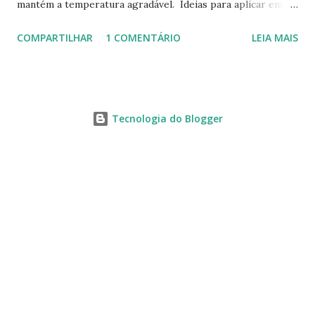
mantém a temperatura agradável. Ideias para aplicar em
casas já construídas! Telhado verde! Tendência e
COMPARTILHAR
1 COMENTÁRIO
LEIA MAIS
obrigatoriedade em alguns países! Este modelo apresenta
novas tecnologias! Lâmpadas com energia eólica! Captação
de água e armazenamento. Fonte: Bioconservation
Tecnologia do Blogger