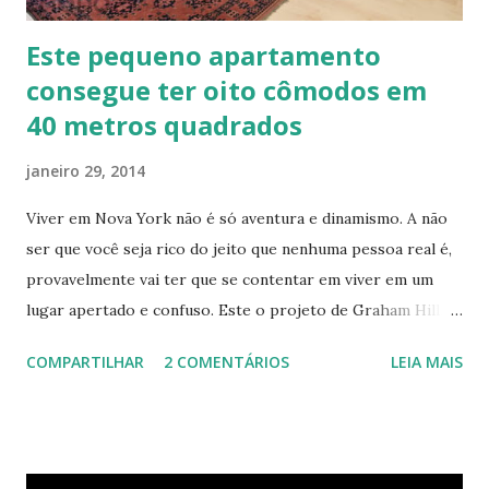
Este pequeno apartamento
consegue ter oito cômodos em
40 metros quadrados
janeiro 29, 2014
Viver em Nova York não é só aventura e dinamismo. A não
ser que você seja rico do jeito que nenhuma pessoa real é,
provavelmente vai ter que se contentar em viver em um
lugar apertado e confuso. Este o projeto de Graham Hill,
empreendedor e fundador do treehugger.com , tenta criar
COMPARTILHAR
2 COMENTÁRIOS
LEIA MAIS
o apartamento ideal de Nova York – um com pouco espaço,
mas que oferece beleza e funcionalidade apesar do
tamanho. O apartamento de Hill está constantemente
evoluindo em espaço. Ele sempre está pesquisando e