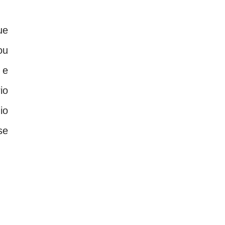
ue
ou
 e
io
io
se