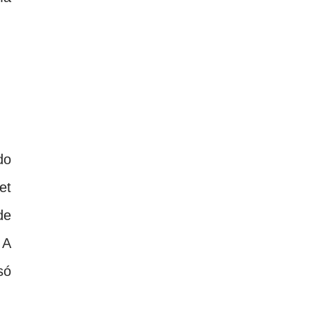
do
et
de
 A
só