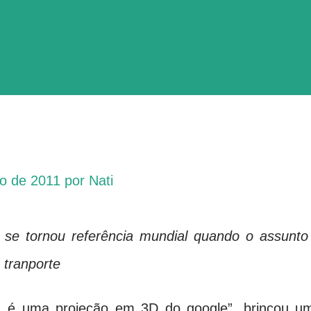
ho de 2011
por
Nati
 se tornou referência mundial quando o assunto
e tranporte
, é uma projeção em 3D do google”, brincou u