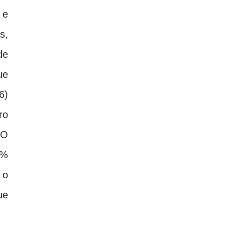
 e
s,
de
ue
6)
ro
 O
5%
 o
ue