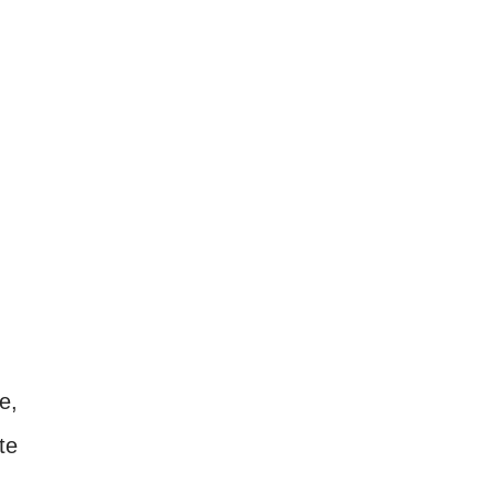
e,
te