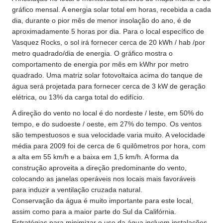
gráfico mensal. A energia solar total em horas, recebida a cada
dia, durante o pior mês de menor insolação do ano, é de
aproximadamente 5 horas por dia. Para o local específico de
Vasquez Rocks, o sol irá fornecer cerca de 20 kWh / hab /por
metro quadrado/dia de energia. O gráfico mostra o
comportamento de energia por mês em kWhr por metro
quadrado. Uma matriz solar fotovoltaica acima do tanque de
água será projetada para fornecer cerca de 3 kW de geração
elétrica, ou 13% da carga total do edifício.
A direção do vento no local é do nordeste / leste, em 50% do
tempo, e do sudoeste / oeste, em 27% do tempo. Os ventos
são tempestuosos e sua velocidade varia muito. A velocidade
média para 2009 foi de cerca de 6 quilômetros por hora, com
a alta em 55 km/h e a baixa em 1,5 km/h. A forma da
construção aproveita a direção predominante do vento,
colocando as janelas operáveis nos locais mais favoráveis
para induzir a ventilação cruzada natural.
Conservação da água é muito importante para este local,
assim como para a maior parte do Sul da Califórnia.
Estratégias para minimizar o uso da água incluem instalações