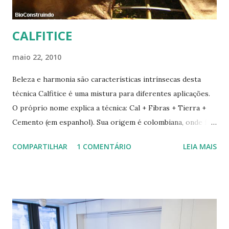
CALFITICE
maio 22, 2010
Beleza e harmonia são características intrínsecas desta
técnica Calfitice é uma mistura para diferentes aplicações.
O próprio nome explica a técnica: Cal + Fibras + Tierra +
Cemento (em espanhol). Sua origem é colombiana, onde foi
aprimorada pelas mãos de Luis Carlos Rios, Engenheiro
COMPARTILHAR
1 COMENTÁRIO
LEIA MAIS
especialista em Geobiologia. Diferente das misturas de
solo-cimento ou solo-cal onde a mistura é em estado semi-
úmido no calfitice o a mistura é em forma de pasta, a fibra é
o elemento que evita a trinca. Sua versatilidade em seus
diferentes traços permite vários usos: revestimentos de
paredes (convencionais, de madeira ou de terra), relevos