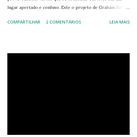
lugar apertado e confuso. Este o projeto de Graham Hill,
empreendedor e fundador do treehugger.com , tenta criar
COMPARTILHAR
2 COMENTÁRIOS
LEIA MAIS
o apartamento ideal de Nova York – um com pouco espaço,
mas que oferece beleza e funcionalidade apesar do
tamanho. O apartamento de Hill está constantemente
evoluindo em espaço. Ele sempre está pesquisando e
procurando jeitos de transformar o cubo que vive para
surprir suas necessidades. E o que ele tem agora parece
completamente habitável. Mesmo uma pessoa como eu
consegue enxergar a beleza na sua simplicidade. Quando
você entra, você encontra o que parece, em um primeiro
momento, um pequeno estúdio. Mas o cubo tem ao todo 8
espaços funcionais. A sala de estar e o escritório viram o
quarto com uma ajuda da estante. Abra um dos closets e
você vai encontrar dez cadeiras empilháveis que podem ser
c...