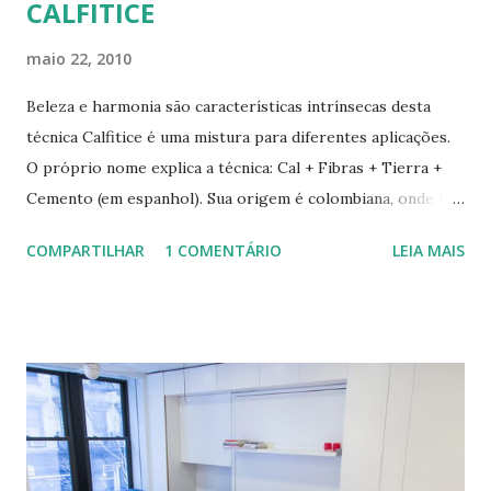
CALFITICE
maio 22, 2010
Beleza e harmonia são características intrínsecas desta
técnica Calfitice é uma mistura para diferentes aplicações.
O próprio nome explica a técnica: Cal + Fibras + Tierra +
Cemento (em espanhol). Sua origem é colombiana, onde foi
aprimorada pelas mãos de Luis Carlos Rios, Engenheiro
COMPARTILHAR
1 COMENTÁRIO
LEIA MAIS
especialista em Geobiologia. Diferente das misturas de
solo-cimento ou solo-cal onde a mistura é em estado semi-
úmido no calfitice o a mistura é em forma de pasta, a fibra é
o elemento que evita a trinca. Sua versatilidade em seus
diferentes traços permite vários usos: revestimentos de
paredes (convencionais, de madeira ou de terra), relevos
artísticos, coberturas e também como estruturas. Fonte:
http://www.ecocentro.org/ Telhado em Calfitice Externo