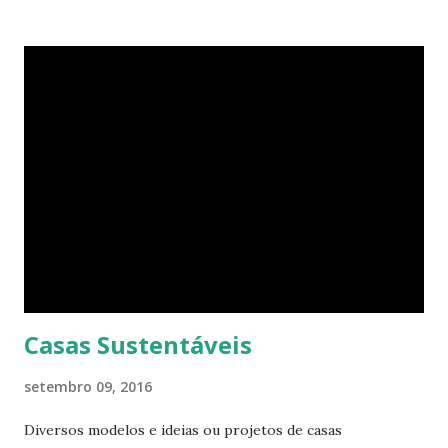
tamanho. O apartamento de Hill está constantemente
evoluindo em espaço. Ele sempre está pesquisando e
procurando jeitos de transformar o cubo que vive para
surprir suas necessidades. E o que ele tem agora parece
completamente habitável. Mesmo uma pessoa como eu
consegue enxergar a beleza na sua simplicidade. Quando
você entra, você encontra o que parece, em um primeiro
momento, um pequeno estúdio. Mas o cubo tem ao todo 8
espaços funcionais. A sala de estar e o escritório viram o
quarto com uma ajuda da estante. Abra um dos closets e
você vai encontrar dez cadeiras empilháveis que podem ser
c...
Casas Sustentáveis
setembro 09, 2016
Diversos modelos e ideias ou projetos de casas