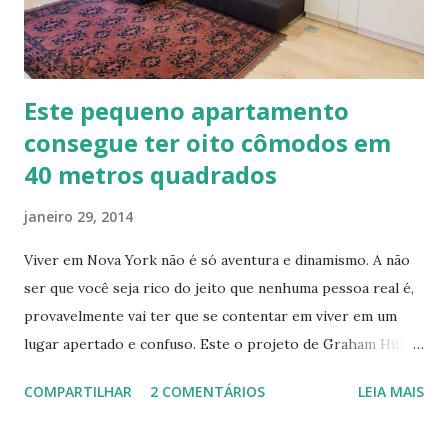
Este pequeno apartamento
consegue ter oito cômodos em
40 metros quadrados
janeiro 29, 2014
Viver em Nova York não é só aventura e dinamismo. A não
ser que você seja rico do jeito que nenhuma pessoa real é,
provavelmente vai ter que se contentar em viver em um
lugar apertado e confuso. Este o projeto de Graham Hill,
empreendedor e fundador do treehugger.com , tenta criar
COMPARTILHAR
2 COMENTÁRIOS
LEIA MAIS
o apartamento ideal de Nova York – um com pouco espaço,
mas que oferece beleza e funcionalidade apesar do