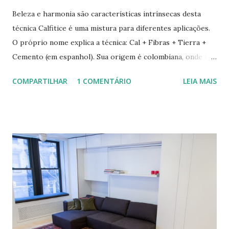
Beleza e harmonia são características intrínsecas desta
técnica Calfitice é uma mistura para diferentes aplicações.
O próprio nome explica a técnica: Cal + Fibras + Tierra +
Cemento (em espanhol). Sua origem é colombiana, onde foi
aprimorada pelas mãos de Luis Carlos Rios, Engenheiro
COMPARTILHAR
1 COMENTÁRIO
LEIA MAIS
especialista em Geobiologia. Diferente das misturas de
solo-cimento ou solo-cal onde a mistura é em estado semi-
úmido no calfitice o a mistura é em forma de pasta, a fibra é
o elemento que evita a trinca. Sua versatilidade em seus
diferentes traços permite vários usos: revestimentos de
paredes (convencionais, de madeira ou de terra), relevos
artísticos, coberturas e também como estruturas. Fonte:
http://www.ecocentro.org/ Telhado em Calfitice Externo
Telhado em Calfitice Externo