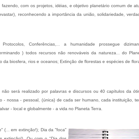
 fazendo, com os projetos, idéias, e objetivo planetário comum de at
evastar), reconhecendo a importância da união, solidariedade, verda
Protocolos, Conferências,... a humanidade prossegue dizima
xterminando ) todos recursos não renováveis da natureza... do Plan
 da biosfera, rios e oceanos; Extinção de florestas e espécies de flor
 não será realizado por palavras e discursos ou 40 capítulos da ót
- nossa - pessoal, (única) de cada ser humano, cada instituição, te
lvar - local e globalmente - a vida no Planeta Terra.
(... em extinção!); Dia da "foca"
 em extinção!). Ou com o “Dia dos