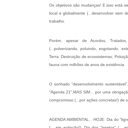
Os objetivos são mudanças! E isso está se
local e globalmente (...desenvolver sem d
trabalho.
Porém, apesar de Acordos, Tratados, 
(...pulverizando, poluindo, esgotando, e
Terra: Destruição de ecossistemas; Poluição
fauna com milhões de anos de existência.
O sonhado "desenvolvimento sustentável",
"Agenda 21",MAS SIM... por uma obrigação 
compromisso (...por ações concretas!) de sa
AGENDA AMBIENTAL... HOJE: Dia do "tigre" 
(... em extinção!); Dia dos "insetos" (...