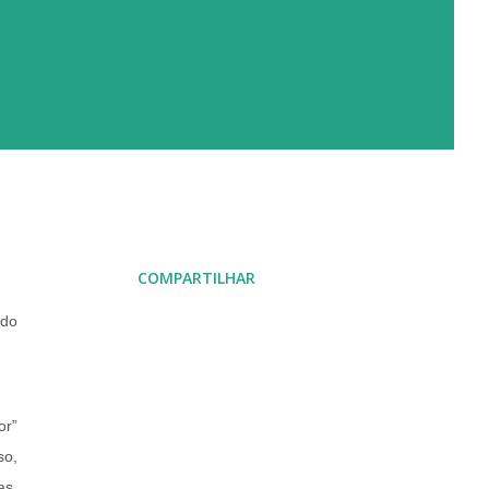
COMPARTILHAR
ndo
or”
so,
as,