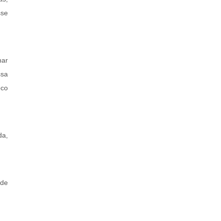
sse
har
ssa
eco
da,
 de