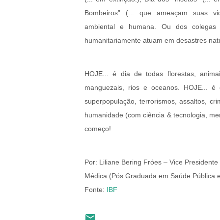
Bombeiros” (... que ameaçam suas vid
ambiental e humana. Ou dos colegas 
humanitariamente atuam em desastres nat
HOJE... é dia de todas florestas, animais
manguezais, rios e oceanos. HOJE... é 
superpopulação, terrorismos, assaltos, cri
humanidade (com ciência & tecnologia, men
começo!
Por: Liliane Bering Fróes – Vice Presidente
Médica (Pós Graduada em Saúde Pública e G
Fonte:
IBF