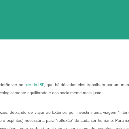
derão ver no
site do IBF
, que há décadas eles trabalham por um mu
cologicamente equilibrado e eco socialmente mais justo.
zes, deixando de viajar ao Exterior, por investir numa viagem “interi
 e espíritos) necessária para “reflexão” de cada ser humano. Para is
venções, nem verbas) realizam e participam de eventos, palestr