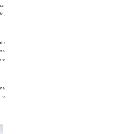
uar
de,
ndo
eta
a e
ima
r o