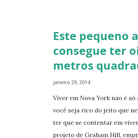
de solo-cimento ou solo-cal
no calfitice o a mistura é em
evita a trinca. Sua versatili
Este pequeno 
vários usos: revestimentos d
consegue ter o
de terra), relevos artísticos
metros quadra
Fonte: http://www.ecocentro
Telhado em Calfitice Externo
janeiro 29, 2014
Viver em Nova York não é só 
você seja rico do jeito que 
ter que se contentar em vive
projeto de Graham Hill, emp