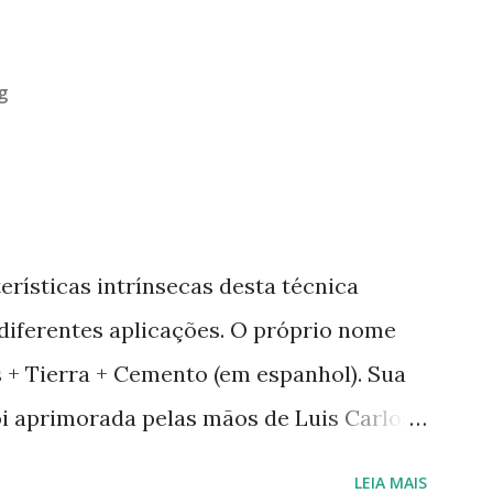
g
erísticas intrínsecas desta técnica
 diferentes aplicações. O próprio nome
as + Tierra + Cemento (em espanhol). Sua
oi aprimorada pelas mãos de Luis Carlos
a em Geobiologia. Diferente das misturas
LEIA MAIS