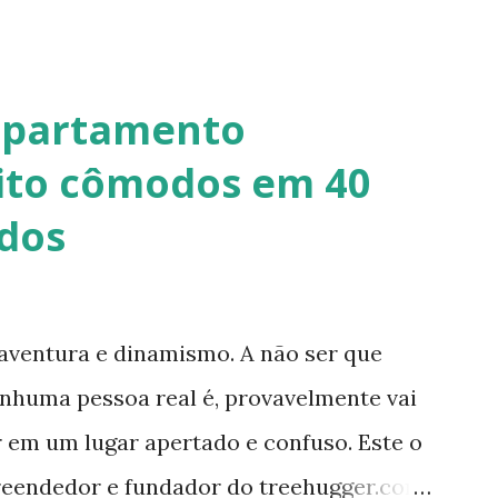
 onde a mistura é em estado semi-úmido
 forma de pasta, a fibra é o elemento que
dade em seus diferentes traços permite
apartamento
e paredes (convencionais, de madeira ou
ito cômodos em 40
, coberturas e também como estruturas.
dos
.org/ Telhado em Calfitice Externo
aventura e dinamismo. A não ser que
nenhuma pessoa real é, provavelmente vai
r em um lugar apertado e confuso. Este o
reendedor e fundador do treehugger.com