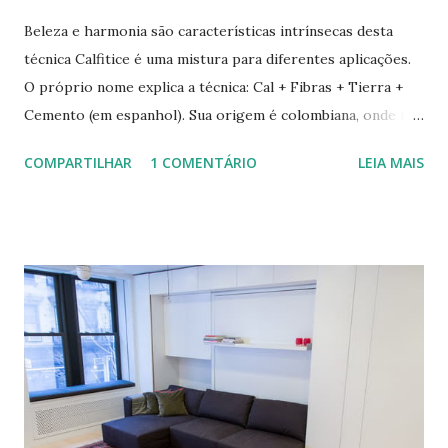
Beleza e harmonia são características intrínsecas desta
técnica Calfitice é uma mistura para diferentes aplicações.
O próprio nome explica a técnica: Cal + Fibras + Tierra +
Cemento (em espanhol). Sua origem é colombiana, onde foi
aprimorada pelas mãos de Luis Carlos Rios, Engenheiro
COMPARTILHAR
1 COMENTÁRIO
LEIA MAIS
especialista em Geobiologia. Diferente das misturas de
solo-cimento ou solo-cal onde a mistura é em estado semi-
úmido no calfitice o a mistura é em forma de pasta, a fibra é
o elemento que evita a trinca. Sua versatilidade em seus
diferentes traços permite vários usos: revestimentos de
paredes (convencionais, de madeira ou de terra), relevos
artísticos, coberturas e também como estruturas. Fonte:
http://www.ecocentro.org/ Telhado em Calfitice Externo
Telhado em Calfitice Externo