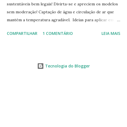
sustentáveis bem legais! Divirta-se e apreciem os modelos
sem moderação! Captação de água e circulação de ar que
mantém a temperatura agradável. Ideias para aplicar em
casas já construídas! Telhado verde! Tendência e
COMPARTILHAR
1 COMENTÁRIO
LEIA MAIS
obrigatoriedade em alguns países! Este modelo apresenta
novas tecnologias! Lâmpadas com energia eólica! Captação
de água e armazenamento. Fonte: Bioconservation
Tecnologia do Blogger