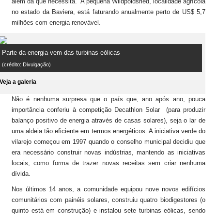
além da que necessita. A pequena Wildpoldsried, localidade agrícola
no estado da Baviera, está faturando anualmente perto de US$ 5,7
milhões com energia renovável.
Parte da energia vem das turbinas eólicas
(crédito: Divulgação)
Veja a galeria
Não é nenhuma surpresa que o país que, ano após ano, pouca
importância conferiu à competição Decathlon Solar (para produzir
balanço positivo de energia através de casas solares), seja o lar de
uma aldeia tão eficiente em termos energéticos. A iniciativa verde do
vilarejo começou em 1997 quando o conselho municipal decidiu que
era necessário construir novas indústrias, mantendo as iniciativas
locais, como forma de trazer novas receitas sem criar nenhuma
dívida.
Nos últimos 14 anos, a comunidade equipou nove novos edifícios
comunitários com painéis solares, construiu quatro biodigestores (o
quinto está em construção) e instalou sete turbinas eólicas, sendo