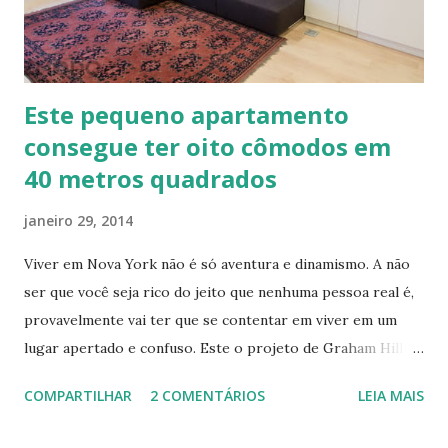
Este pequeno apartamento
consegue ter oito cômodos em
40 metros quadrados
janeiro 29, 2014
Viver em Nova York não é só aventura e dinamismo. A não
ser que você seja rico do jeito que nenhuma pessoa real é,
provavelmente vai ter que se contentar em viver em um
lugar apertado e confuso. Este o projeto de Graham Hill,
empreendedor e fundador do treehugger.com , tenta criar
COMPARTILHAR
2 COMENTÁRIOS
LEIA MAIS
o apartamento ideal de Nova York – um com pouco espaço,
mas que oferece beleza e funcionalidade apesar do