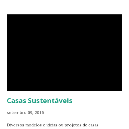
tamanho. O apartamento de Hill está constantemente
evoluindo em espaço. Ele sempre está pesquisando e
procurando jeitos de transformar o cubo que vive para
surprir suas necessidades. E o que ele tem agora parece
completamente habitável. Mesmo uma pessoa como eu
consegue enxergar a beleza na sua simplicidade. Quando
você entra, você encontra o que parece, em um primeiro
momento, um pequeno estúdio. Mas o cubo tem ao todo 8
espaços funcionais. A sala de estar e o escritório viram o
quarto com uma ajuda da estante. Abra um dos closets e
você vai encontrar dez cadeiras empilháveis que podem ser
c...
Casas Sustentáveis
setembro 09, 2016
Diversos modelos e ideias ou projetos de casas