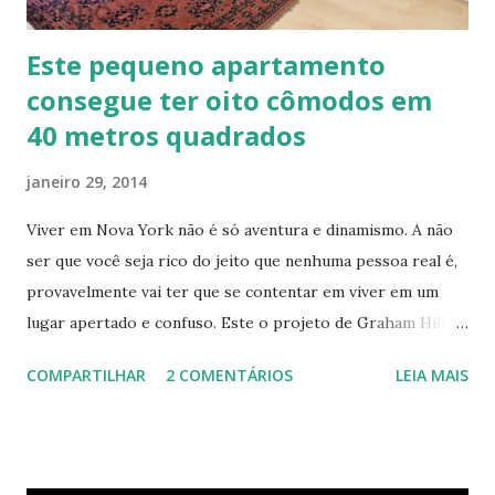
Este pequeno apartamento
consegue ter oito cômodos em
40 metros quadrados
janeiro 29, 2014
Viver em Nova York não é só aventura e dinamismo. A não
ser que você seja rico do jeito que nenhuma pessoa real é,
provavelmente vai ter que se contentar em viver em um
lugar apertado e confuso. Este o projeto de Graham Hill,
empreendedor e fundador do treehugger.com , tenta criar
COMPARTILHAR
2 COMENTÁRIOS
LEIA MAIS
o apartamento ideal de Nova York – um com pouco espaço,
mas que oferece beleza e funcionalidade apesar do
tamanho. O apartamento de Hill está constantemente
evoluindo em espaço. Ele sempre está pesquisando e