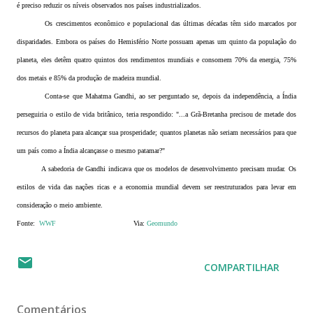
é preciso reduzir os níveis observados nos países industrializados.
Os crescimentos econômico e populacional das últimas décadas têm sido marcados por
disparidades. Embora os países do Hemisfério Norte possuam apenas um quinto da população do
planeta, eles detêm quatro quintos dos rendimentos mundiais e consomem 70% da energia, 75%
dos metais e 85% da produção de madeira mundial.
Conta-se que Mahatma Gandhi, ao ser perguntado se, depois da independência, a Índia
perseguiria o estilo de vida britânico, teria respondido: "...a Grã-Bretanha precisou de metade dos
recursos do planeta para alcançar sua prosperidade; quantos planetas não seriam necessários para que
um país como a Índia alcançasse o mesmo patamar?"
A sabedoria de Gandhi indicava que os modelos de desenvolvimento precisam mudar. Os
estilos de vida das nações ricas e a economia mundial devem ser reestruturados para levar em
consideração o meio ambiente.
Fonte:
WWF
Via:
Geomundo
COMPARTILHAR
Comentários