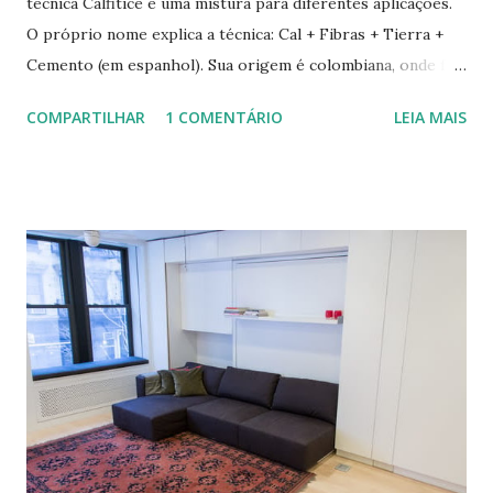
técnica Calfitice é uma mistura para diferentes aplicações.
O próprio nome explica a técnica: Cal + Fibras + Tierra +
Cemento (em espanhol). Sua origem é colombiana, onde foi
aprimorada pelas mãos de Luis Carlos Rios, Engenheiro
COMPARTILHAR
1 COMENTÁRIO
LEIA MAIS
especialista em Geobiologia. Diferente das misturas de
solo-cimento ou solo-cal onde a mistura é em estado semi-
úmido no calfitice o a mistura é em forma de pasta, a fibra é
o elemento que evita a trinca. Sua versatilidade em seus
diferentes traços permite vários usos: revestimentos de
paredes (convencionais, de madeira ou de terra), relevos
artísticos, coberturas e também como estruturas. Fonte:
http://www.ecocentro.org/ Telhado em Calfitice Externo
Telhado em Calfitice Externo