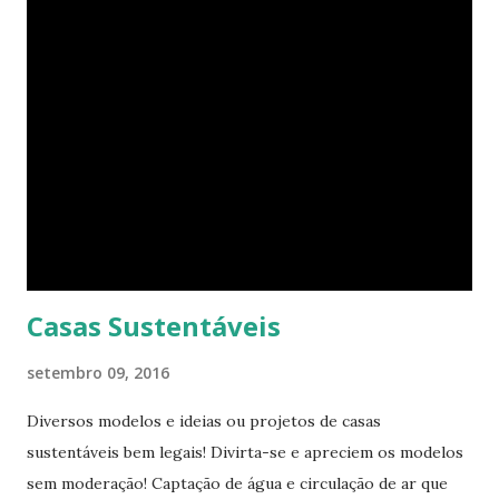
procurando jeitos de transformar o cubo que vive para
surprir suas necessidades. E o que ele tem agora parece
completamente habitável. Mesmo uma pessoa como eu
consegue enxergar a beleza na sua simplicidade. Quando
você entra, você encontra o que parece, em um primeiro
momento, um pequeno estúdio. Mas o cubo tem ao todo 8
espaços funcionais. A sala de estar e o escritório viram o
quarto com uma ajuda da estante. Abra um dos closets e
você vai encontrar dez cadeiras empilháveis que podem ser
c...
Casas Sustentáveis
setembro 09, 2016
Diversos modelos e ideias ou projetos de casas
sustentáveis bem legais! Divirta-se e apreciem os modelos
sem moderação! Captação de água e circulação de ar que