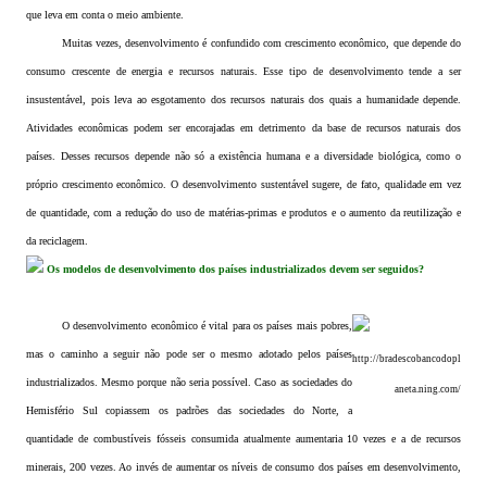
que leva em conta o meio ambiente.
Muitas vezes, desenvolvimento é confundido com crescimento econômico, que depende do
consumo crescente de energia e recursos naturais. Esse tipo de desenvolvimento tende a ser
insustentável, pois leva ao esgotamento dos recursos naturais dos quais a humanidade depende.
Atividades econômicas podem ser encorajadas em detrimento da base de recursos naturais dos
países. Desses recursos depende não só a existência humana e a diversidade biológica, como o
próprio crescimento econômico. O desenvolvimento sustentável sugere, de fato, qualidade em vez
de quantidade, com a redução do uso de matérias-primas e produtos e o aumento da reutilização e
da reciclagem.
Os modelos de desenvolvimento dos países industrializados devem ser seguidos?
O desenvolvimento econômico é vital para os países mais pobres,
mas o caminho a seguir não pode ser o mesmo adotado pelos países
http://bradescobancodopl
industrializados. Mesmo porque não seria possível. Caso as sociedades do
aneta.ning.com/
Hemisfério Sul copiassem os padrões das sociedades do Norte, a
quantidade de combustíveis fósseis consumida atualmente aumentaria 10 vezes e a de recursos
minerais, 200 vezes. Ao invés de aumentar os níveis de consumo dos países em desenvolvimento,