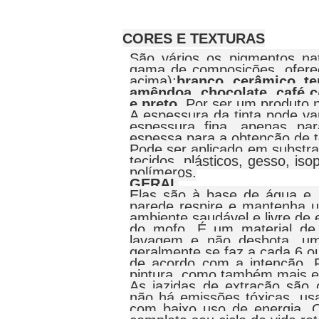
CORES E TEXTURAS
São vários os pigmentos nat
gama de composições, oferec
acima):
branco, cerâmico, ter
amêndoa, chocolate, café c/ 
e preto
. Por ser um produto n
A espessura da tinta pode va
espessura fina, apenas pa
espessa para a obtenção de t
Pode ser aplicado em substrat
tecidos, plásticos, gesso, iso
polímeros.
GERAL
Elas são à base de água e 
parede respire e mantenha 
ambiente saudável e livre de
do mofo. É um material de a
lavagem e não desbota, um
geralmente se faz a cada 6 o
de acordo com a intenção. 
pintura, como também mais e
As jazidas de extração são c
não há emissões tóxicas, usa
com baixo uso de energia. O