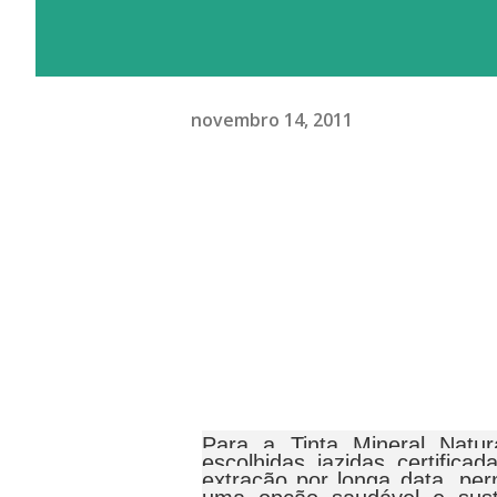
novembro 14, 2011
Para a Tinta Mineral Natu
escolhidas jazidas certifica
extração por longa data, per