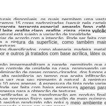
urais disponíveis, os quais permitem uma vast
emos 15 cores padronizadas (seguir pela cartel
racota, terracota especial, amarelo, feno, café
leite, grafite claro, grafite, cinza, cinza vulcã
atural está sujeito a variação de tonalidade.
riar de acordo com a intenção. Pode ser feita co
ra a pintura da superfície, como também mai
exturas.
os diversificados, como alvenaria, madeira, metal
por e outros já tratados com base acrílica, látex o
não impermeabilizam a parede, permitindo que 
um controle de umidade na casa, promovendo u
 eliminação de gases organo-clorados, dos fungos 
lta resistência ao tempo que aceita infiltração
a vez que seu pigmento é natural. A repintur
u 10 anos apenas. A espessura da tinta pode varia
Pode ser feita com baixa espessura apenas par
spessa para a obtenção de texturas.
ertificadas e, na transfomação em produto final
-se processo físico sem auxílio de meio químico
 resíduo produzido não polui o meio ambiente 