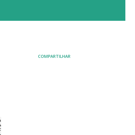
COMPARTILHAR
m
e
É