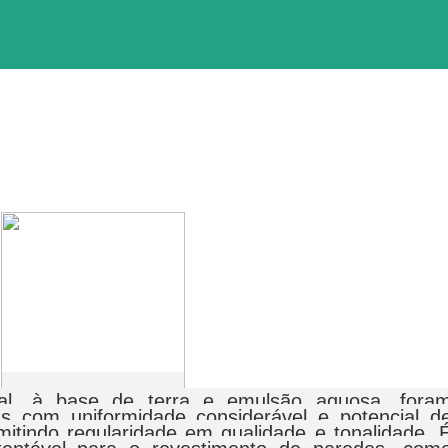
ral, à base de terra e emulsão aquosa, fora
das com uniformidade considerável e potencial d
mitindo regularidade em qualidade e tonalidade. 