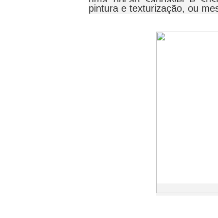
uma opção saudável e sust
pintura e texturização, ou me