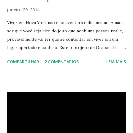
janeiro 29, 2014
Viver em Nova York não é só aventura e dinamismo. A não
ser que você seja rico do jeito que nenhuma pessoa real é,
provavelmente vai ter que se contentar em viver em um
lugar apertado e confuso. Este o projeto de Graham Hill,
empreendedor e fundador do treehugger.com , tenta criar
COMPARTILHAR
2 COMENTÁRIOS
LEIA MAIS
o apartamento ideal de Nova York – um com pouco espaço,
mas que oferece beleza e funcionalidade apesar do
tamanho. O apartamento de Hill está constantemente
evoluindo em espaço. Ele sempre está pesquisando e
procurando jeitos de transformar o cubo que vive para
surprir suas necessidades. E o que ele tem agora parece
completamente habitável. Mesmo uma pessoa como eu
consegue enxergar a beleza na sua simplicidade. Quando
você entra, você encontra o que parece, em um primeiro