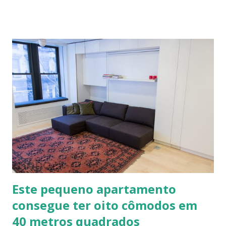
solo-cimento ou solo-cal onde a mistura é em estado semi-
úmido no calfitice o a mistura é em forma de pasta, a fibra é
o elemento que evita a trinca. Sua versatilidade em seus
diferentes traços permite vários usos: revestimentos de
paredes (convencionais, de madeira ou de terra), relevos
artísticos, coberturas e também como estruturas. Fonte:
http://www.ecocentro.org/ Telhado em Calfitice Externo
Telhado em Calfitice Externo
Este pequeno apartamento
consegue ter oito cômodos em
40 metros quadrados