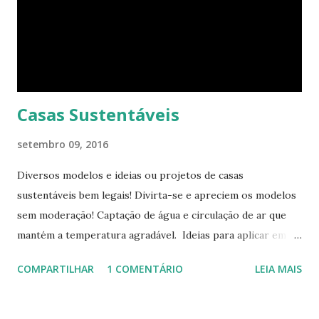
momento, um pequeno estúdio. Mas o cubo tem ao todo 8
espaços funcionais. A sala de estar e o escritório viram o
quarto com uma ajuda da estante. Abra um dos closets e
você vai encontrar dez cadeiras empilháveis que podem ser
c...
Casas Sustentáveis
setembro 09, 2016
Diversos modelos e ideias ou projetos de casas
sustentáveis bem legais! Divirta-se e apreciem os modelos
sem moderação! Captação de água e circulação de ar que
mantém a temperatura agradável. Ideias para aplicar em
casas já construídas! Telhado verde! Tendência e
COMPARTILHAR
1 COMENTÁRIO
LEIA MAIS
obrigatoriedade em alguns países! Este modelo apresenta
novas tecnologias! Lâmpadas com energia eólica! Captação
de água e armazenamento. Fonte: Bioconservation