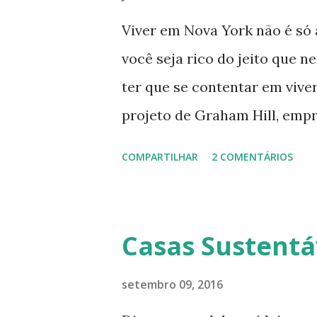
Viver em Nova York não é só 
você seja rico do jeito que 
ter que se contentar em vive
projeto de Graham Hill, emp
, tenta criar o apartamento 
COMPARTILHAR
2 COMENTÁRIOS
espaço, mas que oferece bele
O apartamento de Hill está 
sempre está pesquisando e p
Casas Sustentá
que vive para surprir suas n
completamente habitável. 
setembro 09, 2016
enxergar a beleza na sua sim