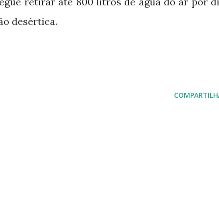
gue retirar até 800 litros de água do ar por di
o desértica.
COMPARTILH