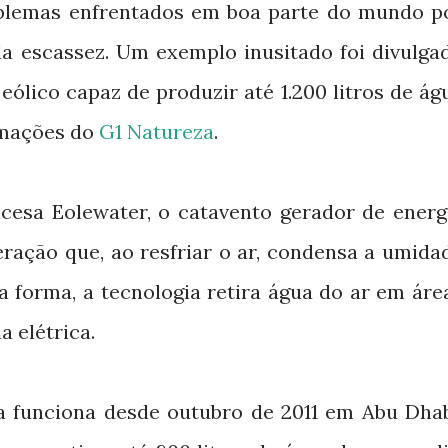
blemas enfrentados em boa parte do mundo p
da escassez. Um exemplo inusitado foi divulga
ólico capaz de produzir até 1.200 litros de ág
rmações do
G1 Natureza
.
cesa Eolewater, o catavento gerador de energ
eração que, ao resfriar o ar, condensa a umida
a forma, a tecnologia retira água do ar em áre
 elétrica.
 funciona desde outubro de 2011 em Abu Dhab