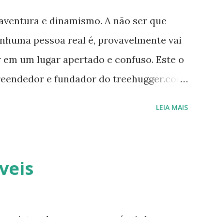
aventura e dinamismo. A não ser que
nenhuma pessoa real é, provavelmente vai
r em um lugar apertado e confuso. Este o
reendedor e fundador do treehugger.com
ideal de Nova York – um com pouco
LEIA MAIS
za e funcionalidade apesar do tamanho.
constantemente evoluindo em espaço. Ele
rocurando jeitos de transformar o cubo
veis
ecessidades. E o que ele tem agora parece
Mesmo uma pessoa como eu consegue
plicidade. Quando você entra, você