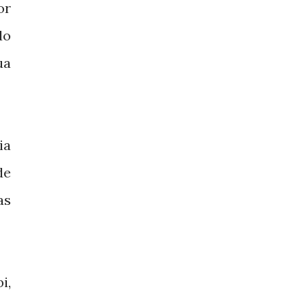
or
do
ua
ia
de
as
i,