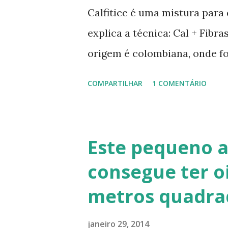
Calfitice é uma mistura para
explica a técnica: Cal + Fibr
origem é colombiana, onde f
Rios, Engenheiro especialist
COMPARTILHAR
1 COMENTÁRIO
de solo-cimento ou solo-cal
no calfitice o a mistura é em
evita a trinca. Sua versatili
Este pequeno 
vários usos: revestimentos d
consegue ter o
de terra), relevos artísticos
metros quadra
Fonte: http://www.ecocentro
Telhado em Calfitice Externo
janeiro 29, 2014