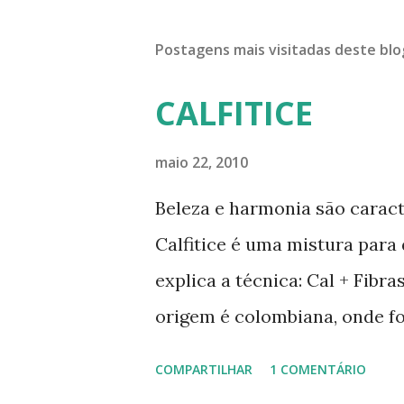
Postagens mais visitadas deste blo
CALFITICE
maio 22, 2010
Beleza e harmonia são caract
Calfitice é uma mistura para
explica a técnica: Cal + Fibr
origem é colombiana, onde f
Rios, Engenheiro especialist
COMPARTILHAR
1 COMENTÁRIO
de solo-cimento ou solo-cal