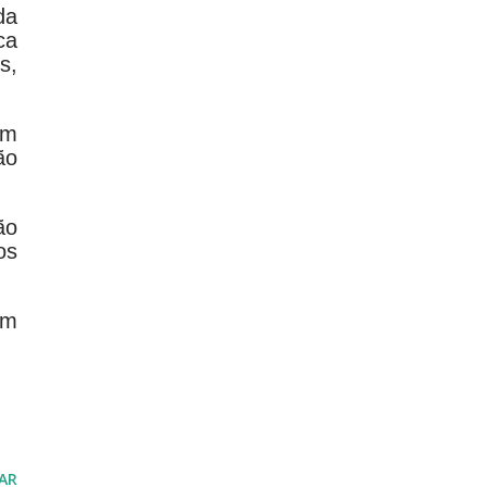
da
ca
s,
em
ão
ão
os
em
AR