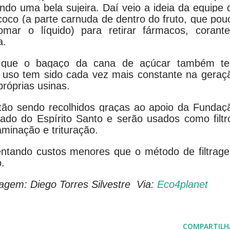
endo uma bela sujeira. Daí veio a ideia da equipe 
coco (a parte carnuda de dentro do fruto, que pou
ar o líquido) para retirar fármacos, corante
a.
da que o bagaço da cana de açúcar também t
u uso tem sido cada vez mais constante na geraç
próprias usinas.
tão sendo recolhidos graças ao apoio da Fundaç
do do Espírito Santo e serão usados como filtr
minação e trituração.
entando custos menores que o método de filtrag
o.
agem: Diego Torres Silvestre Via:
Eco4planet
COMPARTILH