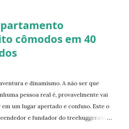
 forma de pasta, a fibra é o elemento que
dade em seus diferentes traços permite
apartamento
e paredes (convencionais, de madeira ou
ito cômodos em 40
, coberturas e também como estruturas.
dos
.org/ Telhado em Calfitice Externo
aventura e dinamismo. A não ser que
nenhuma pessoa real é, provavelmente vai
r em um lugar apertado e confuso. Este o
reendedor e fundador do treehugger.com