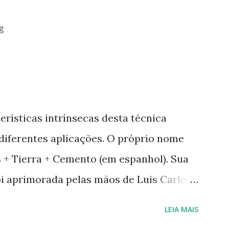
g
erísticas intrínsecas desta técnica
 diferentes aplicações. O próprio nome
as + Tierra + Cemento (em espanhol). Sua
oi aprimorada pelas mãos de Luis Carlos
a em Geobiologia. Diferente das misturas
LEIA MAIS
 onde a mistura é em estado semi-úmido