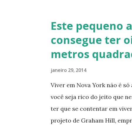
no calfitice o a mistura é em
evita a trinca. Sua versatili
Este pequeno 
vários usos: revestimentos d
consegue ter o
de terra), relevos artísticos
metros quadra
Fonte: http://www.ecocentro
Telhado em Calfitice Externo
janeiro 29, 2014
Viver em Nova York não é só 
você seja rico do jeito que 
ter que se contentar em vive
projeto de Graham Hill, emp