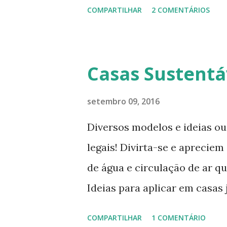
, tenta criar o apartamento 
COMPARTILHAR
2 COMENTÁRIOS
espaço, mas que oferece bele
O apartamento de Hill está 
sempre está pesquisando e p
Casas Sustentá
que vive para surprir suas n
completamente habitável. 
setembro 09, 2016
enxergar a beleza na sua sim
Diversos modelos e ideias ou
encontra o que parece, em 
legais! Divirta-se e apreci
estúdio. Mas o cubo tem ao to
de água e circulação de ar 
e o escritório viram o quart
Ideias para aplicar em casas
closets e você vai encontrar
e obrigatoriedade em alguns 
COMPARTILHAR
1 COMENTÁRIO
c...