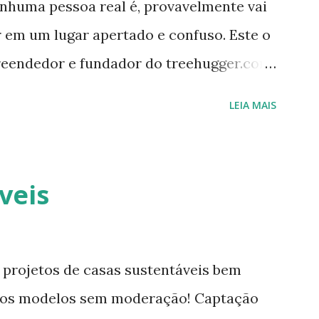
nenhuma pessoa real é, provavelmente vai
r em um lugar apertado e confuso. Este o
reendedor e fundador do treehugger.com
ideal de Nova York – um com pouco
LEIA MAIS
za e funcionalidade apesar do tamanho.
constantemente evoluindo em espaço. Ele
rocurando jeitos de transformar o cubo
veis
ecessidades. E o que ele tem agora parece
Mesmo uma pessoa como eu consegue
plicidade. Quando você entra, você
 projetos de casas sustentáveis bem
um primeiro momento, um pequeno
em os modelos sem moderação! Captação