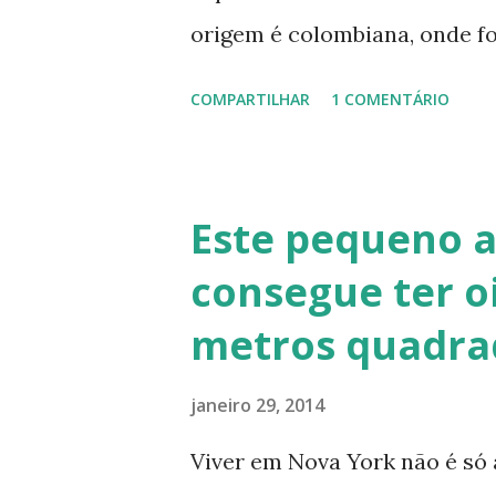
origem é colombiana, onde f
Rios, Engenheiro especialist
COMPARTILHAR
1 COMENTÁRIO
de solo-cimento ou solo-cal
no calfitice o a mistura é em
evita a trinca. Sua versatili
Este pequeno 
vários usos: revestimentos d
consegue ter o
de terra), relevos artísticos
metros quadra
Fonte: http://www.ecocentro
Telhado em Calfitice Externo
janeiro 29, 2014
Viver em Nova York não é só 