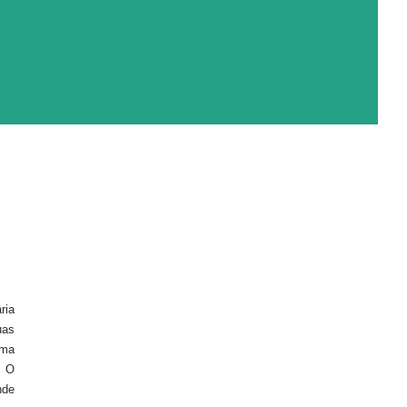
ria
uas
uma
. O
nde