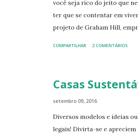
você seja rico do jeito que 
ter que se contentar em vive
projeto de Graham Hill, emp
, tenta criar o apartamento 
COMPARTILHAR
2 COMENTÁRIOS
espaço, mas que oferece bele
O apartamento de Hill está 
sempre está pesquisando e p
Casas Sustentá
que vive para surprir suas n
completamente habitável. 
setembro 09, 2016
enxergar a beleza na sua sim
Diversos modelos e ideias ou
encontra o que parece, em 
legais! Divirta-se e apreci