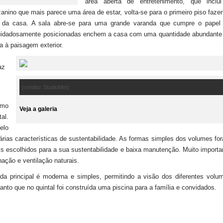
área aberta de entretenimento, que inclu
zanino que mais parece uma área de estar, volta-se para o primeiro piso faze
da da casa. A sala abre-se para uma grande varanda que cumpre o papel
 cuidadosamente posicionadas enchem a casa com uma quantidade abundante
la à paisagem exterior.
az
(crédito: StudioMet)
imo
Veja a galeria
al.
elo
rias características de sustentabilidade. As formas simples dos volumes fo
s escolhidos para a sua sustentabilidade e baixa manutenção. Muito importa
ação e ventilação naturais.
ada principal é moderna e simples, permitindo a visão dos diferentes volu
anto que no quintal foi construída uma piscina para a família e convidados.