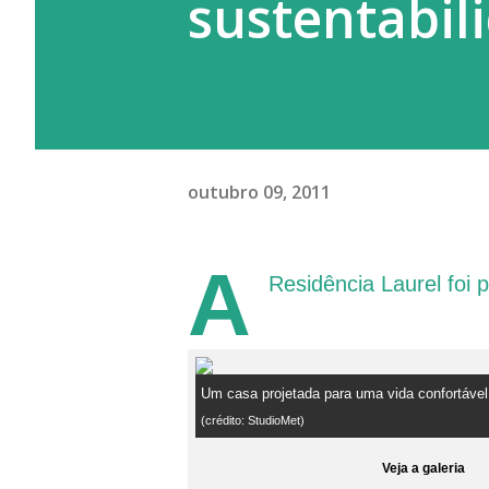
sustentabil
outubro 09, 2011
A
Residência Laurel foi 
Um casa projetada para uma vida confortável
(crédito: StudioMet)
Veja a galeria