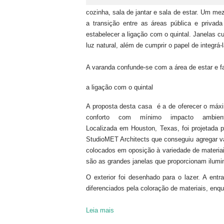
cozinha, sala de jantar e sala de estar. Um me
a transição entre as áreas pública e priva
estabelecer a ligação com o quintal. Janelas
luz natural, além de cumprir o papel de integrá-
A varanda confunde-se com a área de estar e f
a ligação com o quintal
A proposta desta casa é a de oferecer o máx
conforto com mínimo impacto ambient
Localizada em Houston, Texas, foi projetada p
StudioMET Architects que conseguiu agregar vá
colocados em oposição à variedade de materiai
são as grandes janelas que proporcionam ilumin
O exterior foi desenhado para o lazer. A entr
diferenciados pela coloração de materiais, enqu
Leia mais