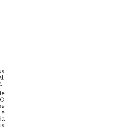
ua
l.
.
te
 O
me
 e
da
ia