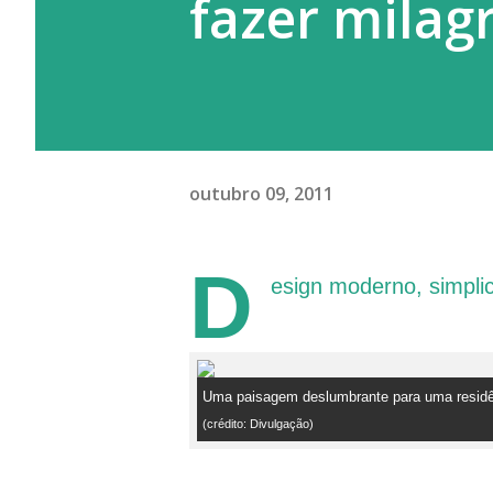
fazer milag
outubro 09, 2011
D
esign moderno, simpli
Uma paisagem deslumbrante para uma residê
(crédito: Divulgação)