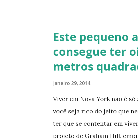
de solo-cimento ou solo-cal
no calfitice o a mistura é em
evita a trinca. Sua versatili
Este pequeno 
vários usos: revestimentos d
consegue ter o
de terra), relevos artísticos
metros quadra
Fonte: http://www.ecocentro
Telhado em Calfitice Externo
janeiro 29, 2014
Viver em Nova York não é só 
você seja rico do jeito que 
ter que se contentar em vive
projeto de Graham Hill, emp