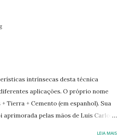
g
erísticas intrínsecas desta técnica
 diferentes aplicações. O próprio nome
as + Tierra + Cemento (em espanhol). Sua
oi aprimorada pelas mãos de Luis Carlos
a em Geobiologia. Diferente das misturas
LEIA MAIS