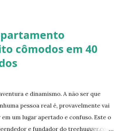
 onde a mistura é em estado semi-úmido
 forma de pasta, a fibra é o elemento que
dade em seus diferentes traços permite
apartamento
e paredes (convencionais, de madeira ou
ito cômodos em 40
, coberturas e também como estruturas.
dos
.org/ Telhado em Calfitice Externo
aventura e dinamismo. A não ser que
nenhuma pessoa real é, provavelmente vai
r em um lugar apertado e confuso. Este o
reendedor e fundador do treehugger.com