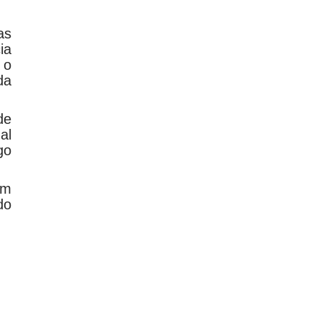
as
ia
 o
da
de
al
go
um
do