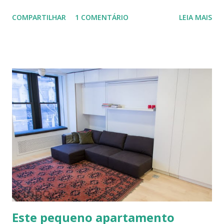
aprimorada pelas mãos de Luis Carlos Rios, Engenheiro
COMPARTILHAR
1 COMENTÁRIO
LEIA MAIS
especialista em Geobiologia. Diferente das misturas de
solo-cimento ou solo-cal onde a mistura é em estado semi-
úmido no calfitice o a mistura é em forma de pasta, a fibra é
o elemento que evita a trinca. Sua versatilidade em seus
diferentes traços permite vários usos: revestimentos de
paredes (convencionais, de madeira ou de terra), relevos
artísticos, coberturas e também como estruturas. Fonte:
http://www.ecocentro.org/ Telhado em Calfitice Externo
Telhado em Calfitice Externo
Este pequeno apartamento