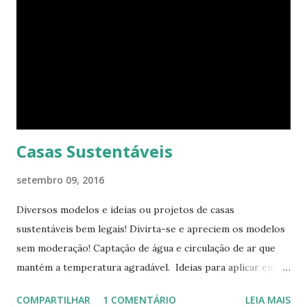
consegue enxergar a beleza na sua simplicidade. Quando
você entra, você encontra o que parece, em um primeiro
momento, um pequeno estúdio. Mas o cubo tem ao todo 8
espaços funcionais. A sala de estar e o escritório viram o
quarto com uma ajuda da estante. Abra um dos closets e
você vai encontrar dez cadeiras empilháveis que podem ser
c...
Casas Sustentáveis
setembro 09, 2016
Diversos modelos e ideias ou projetos de casas
sustentáveis bem legais! Divirta-se e apreciem os modelos
sem moderação! Captação de água e circulação de ar que
mantém a temperatura agradável. Ideias para aplicar em
casas já construídas! Telhado verde! Tendência e
COMPARTILHAR
1 COMENTÁRIO
LEIA MAIS
obrigatoriedade em alguns países! Este modelo apresenta