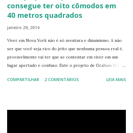
consegue ter oito cômodos em
40 metros quadrados
janeiro 29, 2014
Viver em Nova York não é só aventura e dinamismo. A não
ser que você seja rico do jeito que nenhuma pessoa real é,
provavelmente vai ter que se contentar em viver em um
lugar apertado e confuso. Este o projeto de Graham Hill,
empreendedor e fundador do treehugger.com , tenta criar
COMPARTILHAR
2 COMENTÁRIOS
LEIA MAIS
o apartamento ideal de Nova York – um com pouco espaço,
mas que oferece beleza e funcionalidade apesar do
tamanho. O apartamento de Hill está constantemente
evoluindo em espaço. Ele sempre está pesquisando e
procurando jeitos de transformar o cubo que vive para
surprir suas necessidades. E o que ele tem agora parece
completamente habitável. Mesmo uma pessoa como eu