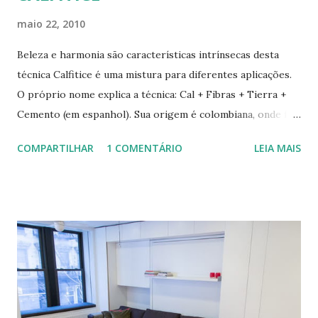
maio 22, 2010
Beleza e harmonia são características intrínsecas desta
técnica Calfitice é uma mistura para diferentes aplicações.
O próprio nome explica a técnica: Cal + Fibras + Tierra +
Cemento (em espanhol). Sua origem é colombiana, onde foi
aprimorada pelas mãos de Luis Carlos Rios, Engenheiro
COMPARTILHAR
1 COMENTÁRIO
LEIA MAIS
especialista em Geobiologia. Diferente das misturas de
solo-cimento ou solo-cal onde a mistura é em estado semi-
úmido no calfitice o a mistura é em forma de pasta, a fibra é
o elemento que evita a trinca. Sua versatilidade em seus
diferentes traços permite vários usos: revestimentos de
paredes (convencionais, de madeira ou de terra), relevos
artísticos, coberturas e também como estruturas. Fonte:
http://www.ecocentro.org/ Telhado em Calfitice Externo
Telhado em Calfitice Externo