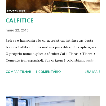
CALFITICE
maio 22, 2010
Beleza e harmonia são características intrínsecas desta
técnica Calfitice é uma mistura para diferentes aplicações.
O próprio nome explica a técnica: Cal + Fibras + Tierra +
Cemento (em espanhol). Sua origem é colombiana, onde foi
aprimorada pelas mãos de Luis Carlos Rios, Engenheiro
COMPARTILHAR
1 COMENTÁRIO
LEIA MAIS
especialista em Geobiologia. Diferente das misturas de
solo-cimento ou solo-cal onde a mistura é em estado semi-
úmido no calfitice o a mistura é em forma de pasta, a fibra é
o elemento que evita a trinca. Sua versatilidade em seus
diferentes traços permite vários usos: revestimentos de