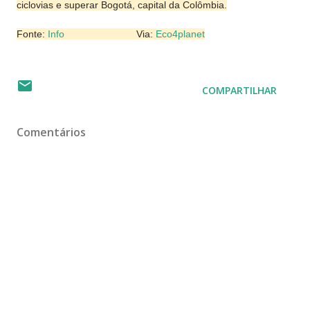
ciclovias e superar Bogotá, capital da Colômbia.
Fonte:
Info
Via:
Eco4planet
COMPARTILHAR
Comentários