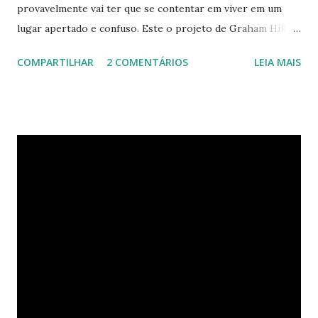
provavelmente vai ter que se contentar em viver em um
lugar apertado e confuso. Este o projeto de Graham Hill,
empreendedor e fundador do treehugger.com , tenta criar
COMPARTILHAR
2 COMENTÁRIOS
LEIA MAIS
o apartamento ideal de Nova York – um com pouco espaço,
mas que oferece beleza e funcionalidade apesar do
tamanho. O apartamento de Hill está constantemente
evoluindo em espaço. Ele sempre está pesquisando e
procurando jeitos de transformar o cubo que vive para
surprir suas necessidades. E o que ele tem agora parece
completamente habitável. Mesmo uma pessoa como eu
consegue enxergar a beleza na sua simplicidade. Quando
você entra, você encontra o que parece, em um primeiro
momento, um pequeno estúdio. Mas o cubo tem ao todo 8
espaços funcionais. A sala de estar e o escritório viram o
quarto com uma ajuda da estante. Abra um dos closets e
você vai encontrar dez cadeiras empilháveis que podem ser