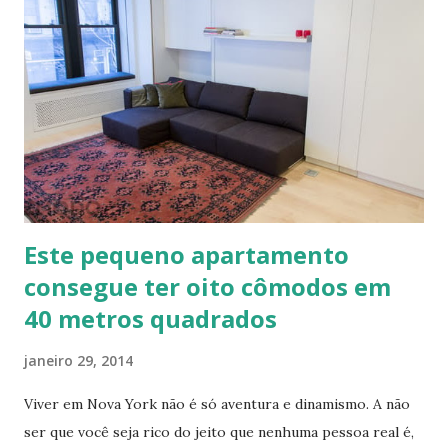
paredes (convencionais, de madeira ou de terra), relevos
artísticos, coberturas e também como estruturas. Fonte:
http://www.ecocentro.org/ Telhado em Calfitice Externo
Telhado em Calfitice Externo
Este pequeno apartamento
consegue ter oito cômodos em
40 metros quadrados
janeiro 29, 2014
Viver em Nova York não é só aventura e dinamismo. A não
ser que você seja rico do jeito que nenhuma pessoa real é,