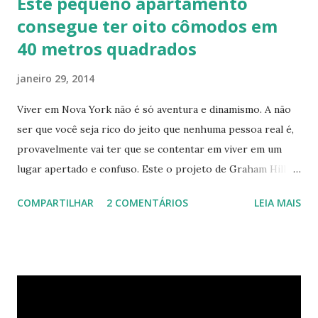
Este pequeno apartamento
consegue ter oito cômodos em
40 metros quadrados
janeiro 29, 2014
Viver em Nova York não é só aventura e dinamismo. A não
ser que você seja rico do jeito que nenhuma pessoa real é,
provavelmente vai ter que se contentar em viver em um
lugar apertado e confuso. Este o projeto de Graham Hill,
empreendedor e fundador do treehugger.com , tenta criar
COMPARTILHAR
2 COMENTÁRIOS
LEIA MAIS
o apartamento ideal de Nova York – um com pouco espaço,
mas que oferece beleza e funcionalidade apesar do
tamanho. O apartamento de Hill está constantemente
evoluindo em espaço. Ele sempre está pesquisando e
procurando jeitos de transformar o cubo que vive para
surprir suas necessidades. E o que ele tem agora parece