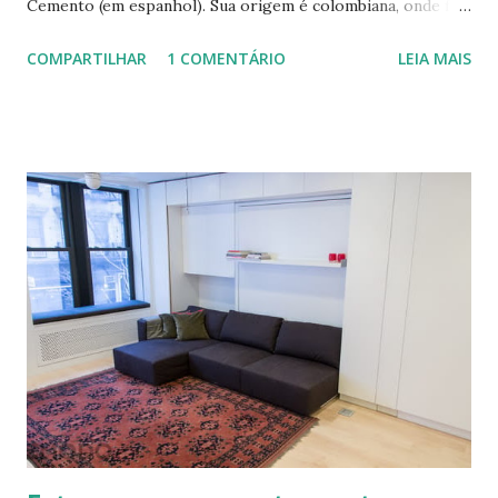
Cemento (em espanhol). Sua origem é colombiana, onde foi
aprimorada pelas mãos de Luis Carlos Rios, Engenheiro
COMPARTILHAR
1 COMENTÁRIO
LEIA MAIS
especialista em Geobiologia. Diferente das misturas de
solo-cimento ou solo-cal onde a mistura é em estado semi-
úmido no calfitice o a mistura é em forma de pasta, a fibra é
o elemento que evita a trinca. Sua versatilidade em seus
diferentes traços permite vários usos: revestimentos de
paredes (convencionais, de madeira ou de terra), relevos
artísticos, coberturas e também como estruturas. Fonte:
http://www.ecocentro.org/ Telhado em Calfitice Externo
Telhado em Calfitice Externo