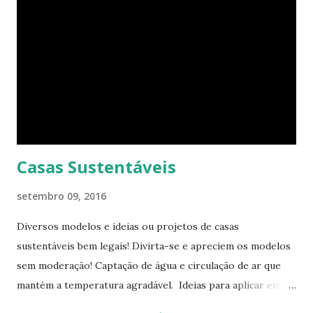
completamente habitável. Mesmo uma pessoa como eu
consegue enxergar a beleza na sua simplicidade. Quando
você entra, você encontra o que parece, em um primeiro
momento, um pequeno estúdio. Mas o cubo tem ao todo 8
espaços funcionais. A sala de estar e o escritório viram o
quarto com uma ajuda da estante. Abra um dos closets e
você vai encontrar dez cadeiras empilháveis que podem ser
c...
Casas Sustentáveis
setembro 09, 2016
Diversos modelos e ideias ou projetos de casas
sustentáveis bem legais! Divirta-se e apreciem os modelos
sem moderação! Captação de água e circulação de ar que
mantém a temperatura agradável. Ideias para aplicar em
casas já construídas! Telhado verde! Tendência e