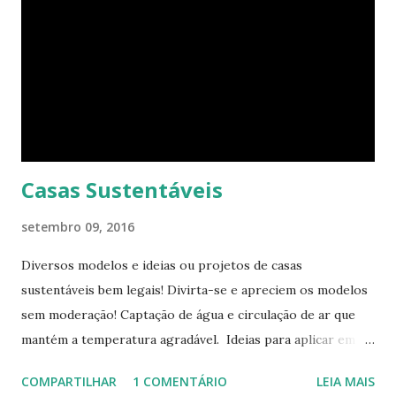
consegue enxergar a beleza na sua simplicidade. Quando
você entra, você encontra o que parece, em um primeiro
momento, um pequeno estúdio. Mas o cubo tem ao todo 8
espaços funcionais. A sala de estar e o escritório viram o
quarto com uma ajuda da estante. Abra um dos closets e
você vai encontrar dez cadeiras empilháveis que podem ser
c...
Casas Sustentáveis
setembro 09, 2016
Diversos modelos e ideias ou projetos de casas
sustentáveis bem legais! Divirta-se e apreciem os modelos
sem moderação! Captação de água e circulação de ar que
mantém a temperatura agradável. Ideias para aplicar em
casas já construídas! Telhado verde! Tendência e
COMPARTILHAR
1 COMENTÁRIO
LEIA MAIS
obrigatoriedade em alguns países! Este modelo apresenta