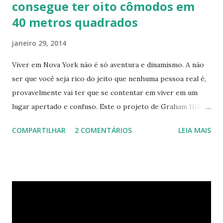
consegue ter oito cômodos em
40 metros quadrados
janeiro 29, 2014
Viver em Nova York não é só aventura e dinamismo. A não
ser que você seja rico do jeito que nenhuma pessoa real é,
provavelmente vai ter que se contentar em viver em um
lugar apertado e confuso. Este o projeto de Graham Hill,
empreendedor e fundador do treehugger.com , tenta criar
COMPARTILHAR
2 COMENTÁRIOS
LEIA MAIS
o apartamento ideal de Nova York – um com pouco espaço,
mas que oferece beleza e funcionalidade apesar do
tamanho. O apartamento de Hill está constantemente
evoluindo em espaço. Ele sempre está pesquisando e
procurando jeitos de transformar o cubo que vive para
surprir suas necessidades. E o que ele tem agora parece
completamente habitável. Mesmo uma pessoa como eu