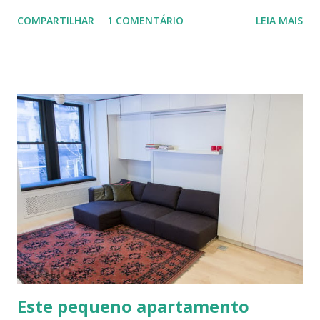
aprimorada pelas mãos de Luis Carlos Rios, Engenheiro
COMPARTILHAR
1 COMENTÁRIO
LEIA MAIS
especialista em Geobiologia. Diferente das misturas de
solo-cimento ou solo-cal onde a mistura é em estado semi-
úmido no calfitice o a mistura é em forma de pasta, a fibra é
o elemento que evita a trinca. Sua versatilidade em seus
diferentes traços permite vários usos: revestimentos de
paredes (convencionais, de madeira ou de terra), relevos
artísticos, coberturas e também como estruturas. Fonte:
http://www.ecocentro.org/ Telhado em Calfitice Externo
Telhado em Calfitice Externo
Este pequeno apartamento