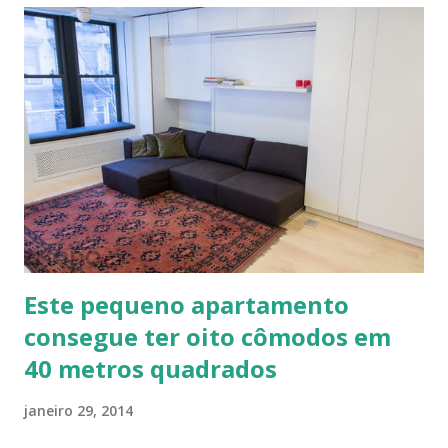
diferentes traços permite vários usos: revestimentos de
paredes (convencionais, de madeira ou de terra), relevos
artísticos, coberturas e também como estruturas. Fonte:
http://www.ecocentro.org/ Telhado em Calfitice Externo
Telhado em Calfitice Externo
Este pequeno apartamento
consegue ter oito cômodos em
40 metros quadrados
janeiro 29, 2014