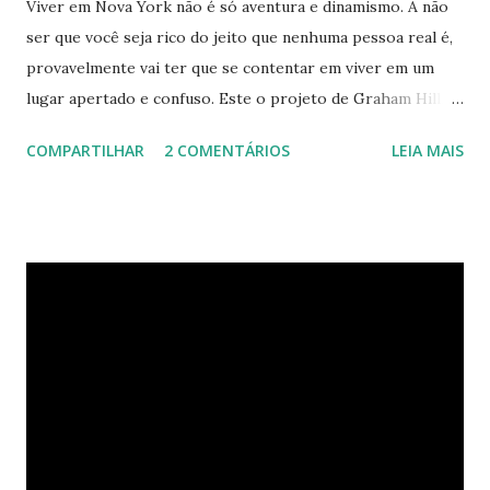
Viver em Nova York não é só aventura e dinamismo. A não
ser que você seja rico do jeito que nenhuma pessoa real é,
provavelmente vai ter que se contentar em viver em um
lugar apertado e confuso. Este o projeto de Graham Hill,
empreendedor e fundador do treehugger.com , tenta criar
COMPARTILHAR
2 COMENTÁRIOS
LEIA MAIS
o apartamento ideal de Nova York – um com pouco espaço,
mas que oferece beleza e funcionalidade apesar do
tamanho. O apartamento de Hill está constantemente
evoluindo em espaço. Ele sempre está pesquisando e
procurando jeitos de transformar o cubo que vive para
surprir suas necessidades. E o que ele tem agora parece
completamente habitável. Mesmo uma pessoa como eu
consegue enxergar a beleza na sua simplicidade. Quando
você entra, você encontra o que parece, em um primeiro
momento, um pequeno estúdio. Mas o cubo tem ao todo 8
espaços funcionais. A sala de estar e o escritório viram o