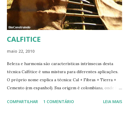
CALFITICE
maio 22, 2010
Beleza e harmonia são características intrínsecas desta
técnica Calfitice é uma mistura para diferentes aplicações.
O próprio nome explica a técnica: Cal + Fibras + Tierra +
Cemento (em espanhol). Sua origem é colombiana, onde foi
aprimorada pelas mãos de Luis Carlos Rios, Engenheiro
COMPARTILHAR
1 COMENTÁRIO
LEIA MAIS
especialista em Geobiologia. Diferente das misturas de
solo-cimento ou solo-cal onde a mistura é em estado semi-
úmido no calfitice o a mistura é em forma de pasta, a fibra é
o elemento que evita a trinca. Sua versatilidade em seus