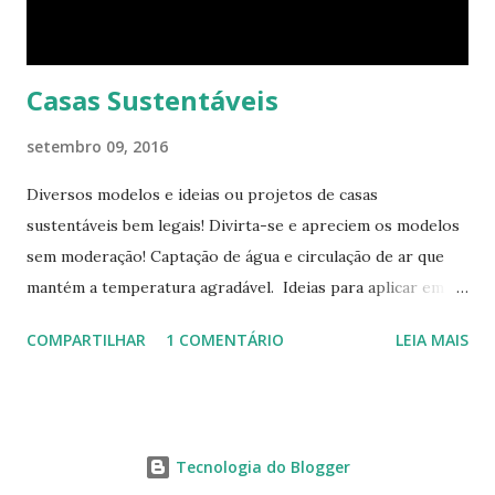
quarto com uma ajuda da estante. Abra um dos closets e
você vai encontrar dez cadeiras empilháveis que podem ser
c...
Casas Sustentáveis
setembro 09, 2016
Diversos modelos e ideias ou projetos de casas
sustentáveis bem legais! Divirta-se e apreciem os modelos
sem moderação! Captação de água e circulação de ar que
mantém a temperatura agradável. Ideias para aplicar em
casas já construídas! Telhado verde! Tendência e
COMPARTILHAR
1 COMENTÁRIO
LEIA MAIS
obrigatoriedade em alguns países! Este modelo apresenta
novas tecnologias! Lâmpadas com energia eólica! Captação
de água e armazenamento. Fonte: Bioconservation
Tecnologia do Blogger