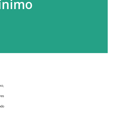
mínimo
xo,
res
odo