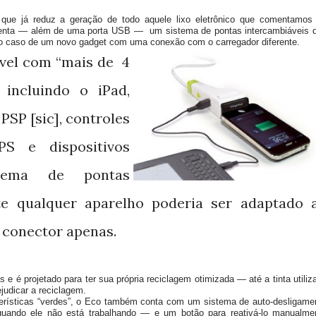
 que já reduz a geração de todo aquele lixo eletrônico que comentamos
resenta — além de uma porta USB — um sistema de pontas intercambiáveis 
 o caso de um novo gadget com uma conexão com o carregador diferente.
vel com “mais de 4
, incluindo o iPad,
PSP [sic], controles
S e dispositivos
tema de pontas
nte qualquer aparelho poderia ser adaptado 
conector apenas.
s e é projetado para ter sua própria reciclagem otimizada — até a tinta utiliz
judicar a reciclagem.
cterísticas “verdes”, o Eco também conta com um sistema de auto-desligame
quando ele não está trabalhando — e um botão para reativá-lo manualme