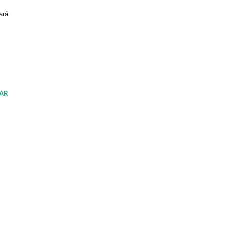
ará
AR