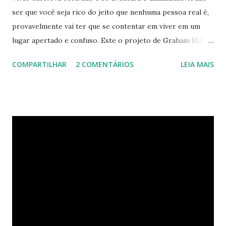
ser que você seja rico do jeito que nenhuma pessoa real é,
provavelmente vai ter que se contentar em viver em um
lugar apertado e confuso. Este o projeto de Graham Hill,
empreendedor e fundador do treehugger.com , tenta criar
COMPARTILHAR
2 COMENTÁRIOS
LEIA MAIS
o apartamento ideal de Nova York – um com pouco espaço,
mas que oferece beleza e funcionalidade apesar do
tamanho. O apartamento de Hill está constantemente
evoluindo em espaço. Ele sempre está pesquisando e
procurando jeitos de transformar o cubo que vive para
surprir suas necessidades. E o que ele tem agora parece
completamente habitável. Mesmo uma pessoa como eu
consegue enxergar a beleza na sua simplicidade. Quando
você entra, você encontra o que parece, em um primeiro
momento, um pequeno estúdio. Mas o cubo tem ao todo 8
espaços funcionais. A sala de estar e o escritório viram o
quarto com uma ajuda da estante. Abra um dos closets e