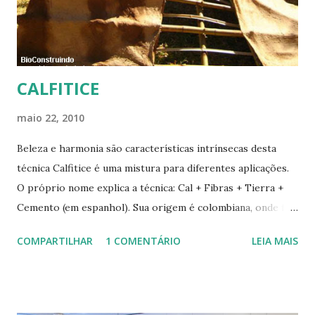
CALFITICE
maio 22, 2010
Beleza e harmonia são características intrínsecas desta
técnica Calfitice é uma mistura para diferentes aplicações.
O próprio nome explica a técnica: Cal + Fibras + Tierra +
Cemento (em espanhol). Sua origem é colombiana, onde foi
aprimorada pelas mãos de Luis Carlos Rios, Engenheiro
COMPARTILHAR
1 COMENTÁRIO
LEIA MAIS
especialista em Geobiologia. Diferente das misturas de
solo-cimento ou solo-cal onde a mistura é em estado semi-
úmido no calfitice o a mistura é em forma de pasta, a fibra é
o elemento que evita a trinca. Sua versatilidade em seus