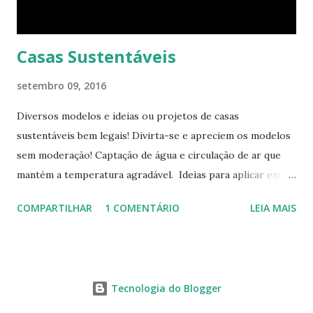
você vai encontrar dez cadeiras empilháveis que podem ser
c...
Casas Sustentáveis
setembro 09, 2016
Diversos modelos e ideias ou projetos de casas
sustentáveis bem legais! Divirta-se e apreciem os modelos
sem moderação! Captação de água e circulação de ar que
mantém a temperatura agradável. Ideias para aplicar em
casas já construídas! Telhado verde! Tendência e
COMPARTILHAR
1 COMENTÁRIO
LEIA MAIS
obrigatoriedade em alguns países! Este modelo apresenta
novas tecnologias! Lâmpadas com energia eólica! Captação
de água e armazenamento. Fonte: Bioconservation
Tecnologia do Blogger