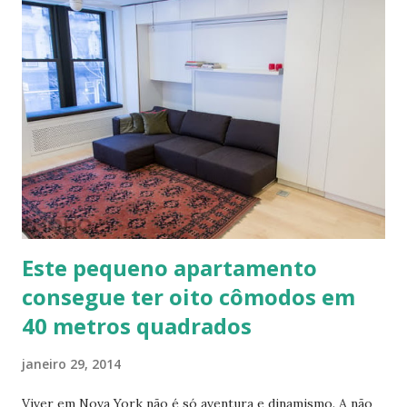
diferentes traços permite vários usos: revestimentos de
paredes (convencionais, de madeira ou de terra), relevos
artísticos, coberturas e também como estruturas. Fonte:
http://www.ecocentro.org/ Telhado em Calfitice Externo
Telhado em Calfitice Externo
Este pequeno apartamento
consegue ter oito cômodos em
40 metros quadrados
janeiro 29, 2014
Viver em Nova York não é só aventura e dinamismo. A não