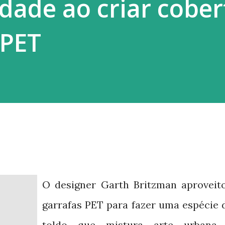
idade ao criar cobe
 PET
O designer Garth Britzman aproveit
garrafas PET para fazer uma espécie 
toldo que mistura arte urbana