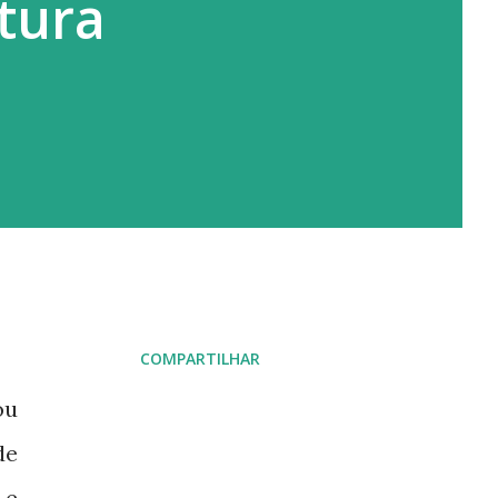
rtura
COMPARTILHAR
ou
de
 e