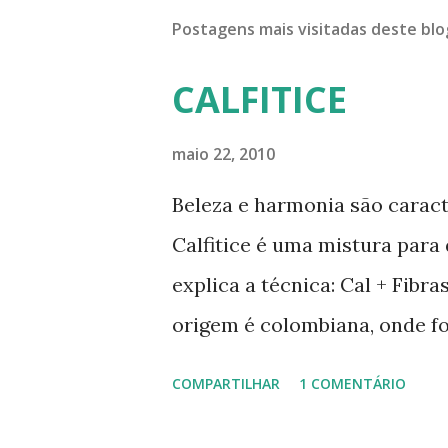
Postagens mais visitadas deste blo
CALFITICE
maio 22, 2010
Beleza e harmonia são caract
Calfitice é uma mistura para
explica a técnica: Cal + Fibr
origem é colombiana, onde f
Rios, Engenheiro especialist
COMPARTILHAR
1 COMENTÁRIO
de solo-cimento ou solo-cal
no calfitice o a mistura é em