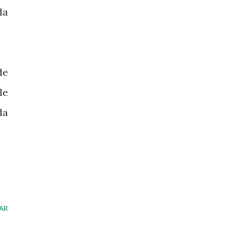
da
de
le
da
AR