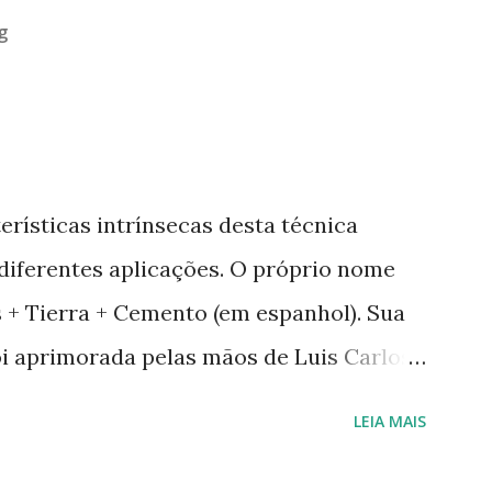
g
erísticas intrínsecas desta técnica
 diferentes aplicações. O próprio nome
as + Tierra + Cemento (em espanhol). Sua
oi aprimorada pelas mãos de Luis Carlos
a em Geobiologia. Diferente das misturas
LEIA MAIS
 onde a mistura é em estado semi-úmido
 forma de pasta, a fibra é o elemento que