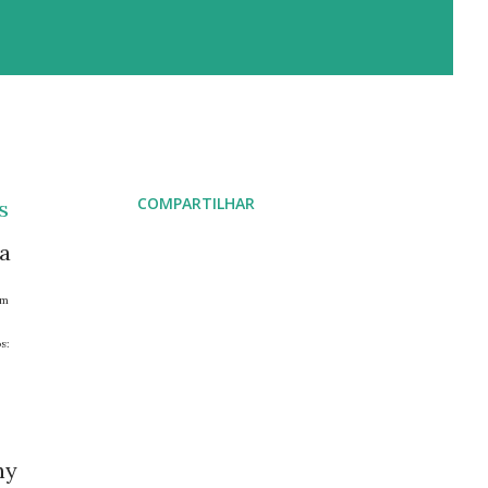
COMPARTILHAR
ma
em
s:
hy