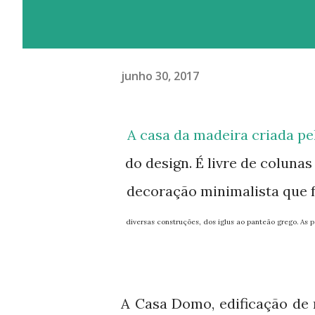
junho 30, 2017
A casa da madeira criada pelo britânico Timothy Oulton extrapola os limites
do design. É livre de coluna
decoração minimalista que 
diversas construções, dos iglus ao panteão grego. As
A Casa Domo, edificação de 