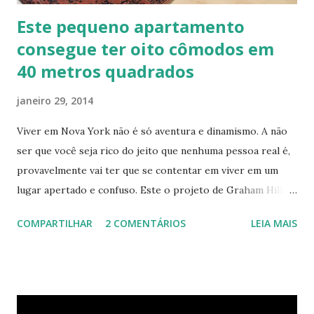
Este pequeno apartamento
consegue ter oito cômodos em
40 metros quadrados
janeiro 29, 2014
Viver em Nova York não é só aventura e dinamismo. A não
ser que você seja rico do jeito que nenhuma pessoa real é,
provavelmente vai ter que se contentar em viver em um
lugar apertado e confuso. Este o projeto de Graham Hill,
empreendedor e fundador do treehugger.com , tenta criar
COMPARTILHAR
2 COMENTÁRIOS
LEIA MAIS
o apartamento ideal de Nova York – um com pouco espaço,
mas que oferece beleza e funcionalidade apesar do
tamanho. O apartamento de Hill está constantemente
evoluindo em espaço. Ele sempre está pesquisando e
procurando jeitos de transformar o cubo que vive para