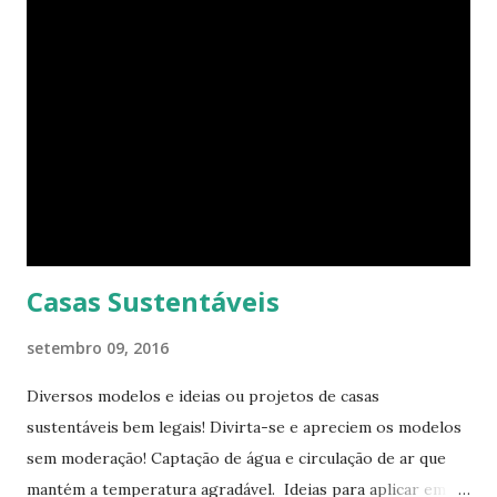
surprir suas necessidades. E o que ele tem agora parece
completamente habitável. Mesmo uma pessoa como eu
consegue enxergar a beleza na sua simplicidade. Quando
você entra, você encontra o que parece, em um primeiro
momento, um pequeno estúdio. Mas o cubo tem ao todo 8
espaços funcionais. A sala de estar e o escritório viram o
quarto com uma ajuda da estante. Abra um dos closets e
você vai encontrar dez cadeiras empilháveis que podem ser
c...
Casas Sustentáveis
setembro 09, 2016
Diversos modelos e ideias ou projetos de casas
sustentáveis bem legais! Divirta-se e apreciem os modelos
sem moderação! Captação de água e circulação de ar que
mantém a temperatura agradável. Ideias para aplicar em