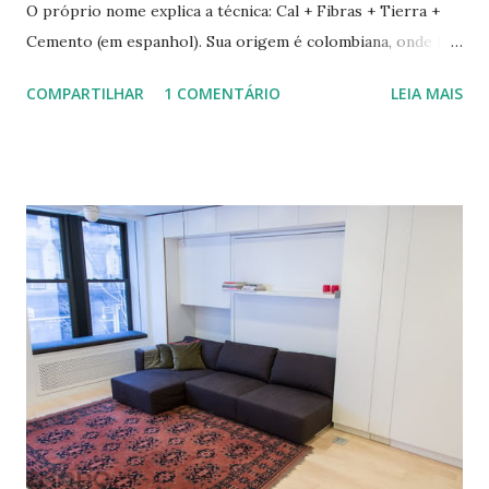
O próprio nome explica a técnica: Cal + Fibras + Tierra +
Cemento (em espanhol). Sua origem é colombiana, onde foi
aprimorada pelas mãos de Luis Carlos Rios, Engenheiro
COMPARTILHAR
1 COMENTÁRIO
LEIA MAIS
especialista em Geobiologia. Diferente das misturas de
solo-cimento ou solo-cal onde a mistura é em estado semi-
úmido no calfitice o a mistura é em forma de pasta, a fibra é
o elemento que evita a trinca. Sua versatilidade em seus
diferentes traços permite vários usos: revestimentos de
paredes (convencionais, de madeira ou de terra), relevos
artísticos, coberturas e também como estruturas. Fonte:
http://www.ecocentro.org/ Telhado em Calfitice Externo
Telhado em Calfitice Externo