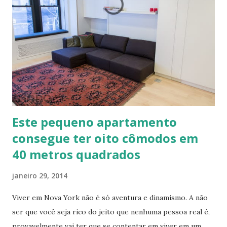
artísticos, coberturas e também como estruturas. Fonte:
http://www.ecocentro.org/ Telhado em Calfitice Externo
Telhado em Calfitice Externo
Este pequeno apartamento
consegue ter oito cômodos em
40 metros quadrados
janeiro 29, 2014
Viver em Nova York não é só aventura e dinamismo. A não
ser que você seja rico do jeito que nenhuma pessoa real é,
provavelmente vai ter que se contentar em viver em um