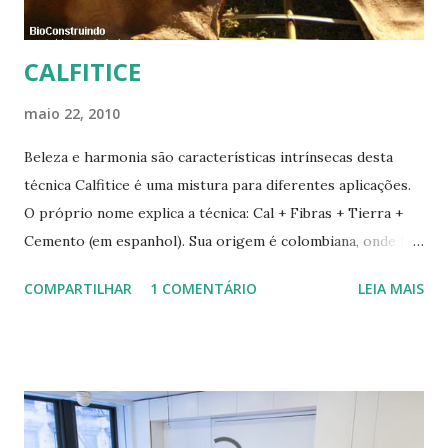
CALFITICE
maio 22, 2010
Beleza e harmonia são características intrínsecas desta
técnica Calfitice é uma mistura para diferentes aplicações.
O próprio nome explica a técnica: Cal + Fibras + Tierra +
Cemento (em espanhol). Sua origem é colombiana, onde foi
aprimorada pelas mãos de Luis Carlos Rios, Engenheiro
COMPARTILHAR
1 COMENTÁRIO
LEIA MAIS
especialista em Geobiologia. Diferente das misturas de
solo-cimento ou solo-cal onde a mistura é em estado semi-
úmido no calfitice o a mistura é em forma de pasta, a fibra é
o elemento que evita a trinca. Sua versatilidade em seus
diferentes traços permite vários usos: revestimentos de
paredes (convencionais, de madeira ou de terra), relevos