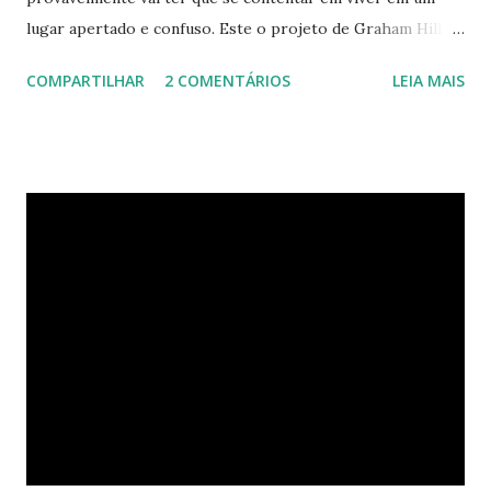
lugar apertado e confuso. Este o projeto de Graham Hill,
empreendedor e fundador do treehugger.com , tenta criar
COMPARTILHAR
2 COMENTÁRIOS
LEIA MAIS
o apartamento ideal de Nova York – um com pouco espaço,
mas que oferece beleza e funcionalidade apesar do
tamanho. O apartamento de Hill está constantemente
evoluindo em espaço. Ele sempre está pesquisando e
procurando jeitos de transformar o cubo que vive para
surprir suas necessidades. E o que ele tem agora parece
completamente habitável. Mesmo uma pessoa como eu
consegue enxergar a beleza na sua simplicidade. Quando
você entra, você encontra o que parece, em um primeiro
momento, um pequeno estúdio. Mas o cubo tem ao todo 8
espaços funcionais. A sala de estar e o escritório viram o
quarto com uma ajuda da estante. Abra um dos closets e
você vai encontrar dez cadeiras empilháveis que podem ser
c...