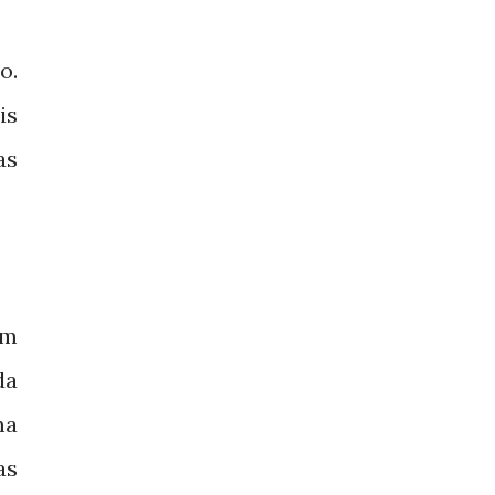
o.
is
as
om
da
ma
as