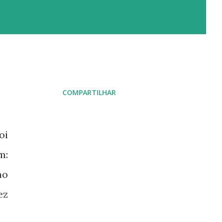
COMPARTILHAR
oi
m:
mo
ez