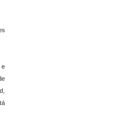
es
 e
de
d,
tá