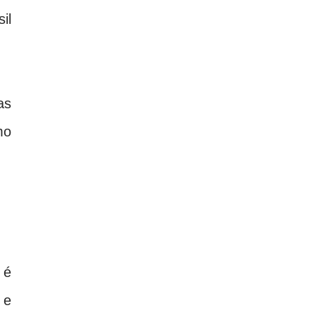
il
as
mo
 é
 e