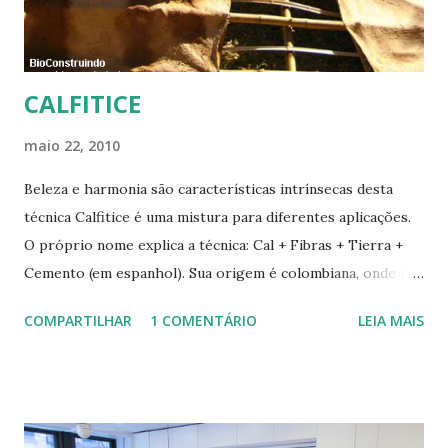
CALFITICE
maio 22, 2010
Beleza e harmonia são características intrínsecas desta
técnica Calfitice é uma mistura para diferentes aplicações.
O próprio nome explica a técnica: Cal + Fibras + Tierra +
Cemento (em espanhol). Sua origem é colombiana, onde foi
aprimorada pelas mãos de Luis Carlos Rios, Engenheiro
COMPARTILHAR
1 COMENTÁRIO
LEIA MAIS
especialista em Geobiologia. Diferente das misturas de
solo-cimento ou solo-cal onde a mistura é em estado semi-
úmido no calfitice o a mistura é em forma de pasta, a fibra é
o elemento que evita a trinca. Sua versatilidade em seus
diferentes traços permite vários usos: revestimentos de