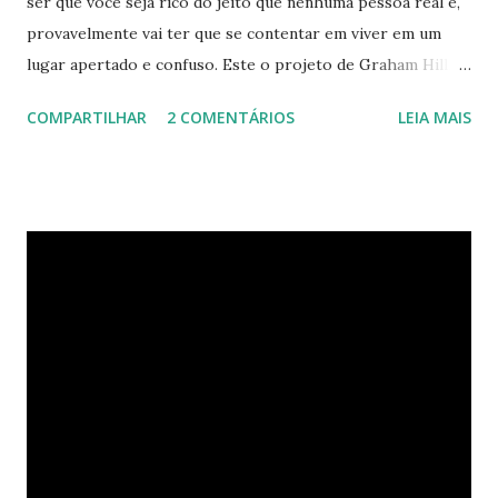
ser que você seja rico do jeito que nenhuma pessoa real é,
provavelmente vai ter que se contentar em viver em um
lugar apertado e confuso. Este o projeto de Graham Hill,
empreendedor e fundador do treehugger.com , tenta criar
COMPARTILHAR
2 COMENTÁRIOS
LEIA MAIS
o apartamento ideal de Nova York – um com pouco espaço,
mas que oferece beleza e funcionalidade apesar do
tamanho. O apartamento de Hill está constantemente
evoluindo em espaço. Ele sempre está pesquisando e
procurando jeitos de transformar o cubo que vive para
surprir suas necessidades. E o que ele tem agora parece
completamente habitável. Mesmo uma pessoa como eu
consegue enxergar a beleza na sua simplicidade. Quando
você entra, você encontra o que parece, em um primeiro
momento, um pequeno estúdio. Mas o cubo tem ao todo 8
espaços funcionais. A sala de estar e o escritório viram o
quarto com uma ajuda da estante. Abra um dos closets e