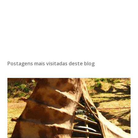
c
o
m
e
n
t
á
r
i
Postagens mais visitadas deste blog
o