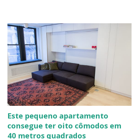
solo-cimento ou solo-cal onde a mistura é em estado semi-
úmido no calfitice o a mistura é em forma de pasta, a fibra é
o elemento que evita a trinca. Sua versatilidade em seus
diferentes traços permite vários usos: revestimentos de
paredes (convencionais, de madeira ou de terra), relevos
artísticos, coberturas e também como estruturas. Fonte:
http://www.ecocentro.org/ Telhado em Calfitice Externo
Telhado em Calfitice Externo
Este pequeno apartamento
consegue ter oito cômodos em
40 metros quadrados