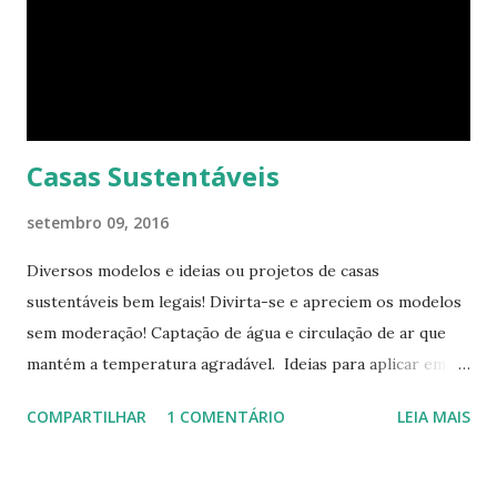
momento, um pequeno estúdio. Mas o cubo tem ao todo 8
espaços funcionais. A sala de estar e o escritório viram o
quarto com uma ajuda da estante. Abra um dos closets e
você vai encontrar dez cadeiras empilháveis que podem ser
c...
Casas Sustentáveis
setembro 09, 2016
Diversos modelos e ideias ou projetos de casas
sustentáveis bem legais! Divirta-se e apreciem os modelos
sem moderação! Captação de água e circulação de ar que
mantém a temperatura agradável. Ideias para aplicar em
casas já construídas! Telhado verde! Tendência e
COMPARTILHAR
1 COMENTÁRIO
LEIA MAIS
obrigatoriedade em alguns países! Este modelo apresenta
novas tecnologias! Lâmpadas com energia eólica! Captação
de água e armazenamento. Fonte: Bioconservation