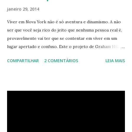
janeiro 29, 2014
Viver em Nova York não é só aventura e dinamismo. A não
ser que você seja rico do jeito que nenhuma pessoa real é,
provavelmente vai ter que se contentar em viver em um
lugar apertado e confuso. Este o projeto de Graham Hill,
empreendedor e fundador do treehugger.com , tenta criar
COMPARTILHAR
2 COMENTÁRIOS
LEIA MAIS
o apartamento ideal de Nova York – um com pouco espaço,
mas que oferece beleza e funcionalidade apesar do
tamanho. O apartamento de Hill está constantemente
evoluindo em espaço. Ele sempre está pesquisando e
procurando jeitos de transformar o cubo que vive para
surprir suas necessidades. E o que ele tem agora parece
completamente habitável. Mesmo uma pessoa como eu
consegue enxergar a beleza na sua simplicidade. Quando
você entra, você encontra o que parece, em um primeiro