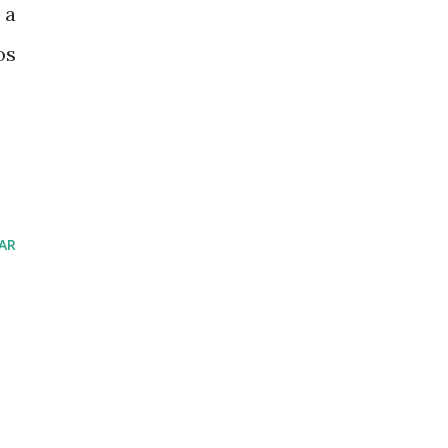
 a
os
AR