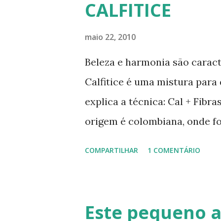
CALFITICE
maio 22, 2010
Beleza e harmonia são caract
Calfitice é uma mistura para
explica a técnica: Cal + Fibr
origem é colombiana, onde f
Rios, Engenheiro especialist
COMPARTILHAR
1 COMENTÁRIO
de solo-cimento ou solo-cal
no calfitice o a mistura é em
evita a trinca. Sua versatili
Este pequeno 
vários usos: revestimentos d