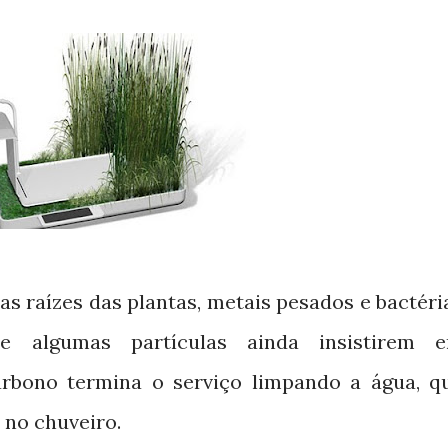
s raízes das plantas, metais pesados e bactéri
se algumas partículas ainda insistirem 
arbono termina o serviço limpando a água, q
u no chuveiro.