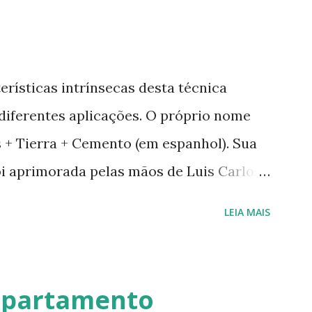
erísticas intrínsecas desta técnica
 diferentes aplicações. O próprio nome
as + Tierra + Cemento (em espanhol). Sua
oi aprimorada pelas mãos de Luis Carlos
a em Geobiologia. Diferente das misturas
LEIA MAIS
 onde a mistura é em estado semi-úmido
 forma de pasta, a fibra é o elemento que
dade em seus diferentes traços permite
apartamento
e paredes (convencionais, de madeira ou