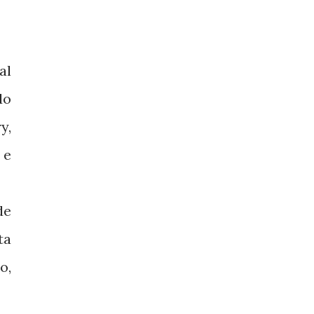
al
do
y,
 e
de
ta
o,