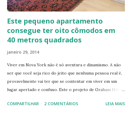
Este pequeno apartamento
consegue ter oito cômodos em
40 metros quadrados
janeiro 29, 2014
Viver em Nova York não é só aventura e dinamismo. A não
ser que você seja rico do jeito que nenhuma pessoa real é,
provavelmente vai ter que se contentar em viver em um
lugar apertado e confuso. Este o projeto de Graham Hill,
empreendedor e fundador do treehugger.com , tenta criar
COMPARTILHAR
2 COMENTÁRIOS
LEIA MAIS
o apartamento ideal de Nova York – um com pouco espaço,
mas que oferece beleza e funcionalidade apesar do
tamanho. O apartamento de Hill está constantemente
evoluindo em espaço. Ele sempre está pesquisando e