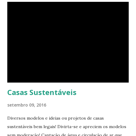
procurando jeitos de transformar o cubo que vive para
surprir suas necessidades. E o que ele tem agora parece
completamente habitável. Mesmo uma pessoa como eu
consegue enxergar a beleza na sua simplicidade. Quando
você entra, você encontra o que parece, em um primeiro
momento, um pequeno estúdio. Mas o cubo tem ao todo 8
espaços funcionais. A sala de estar e o escritório viram o
quarto com uma ajuda da estante. Abra um dos closets e
você vai encontrar dez cadeiras empilháveis que podem ser
c...
Casas Sustentáveis
setembro 09, 2016
Diversos modelos e ideias ou projetos de casas
sustentáveis bem legais! Divirta-se e apreciem os modelos
sem moderação! Captação de água e circulação de ar que