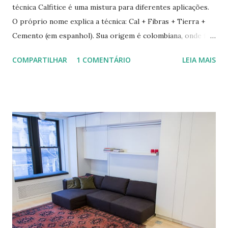
técnica Calfitice é uma mistura para diferentes aplicações.
O próprio nome explica a técnica: Cal + Fibras + Tierra +
Cemento (em espanhol). Sua origem é colombiana, onde foi
aprimorada pelas mãos de Luis Carlos Rios, Engenheiro
COMPARTILHAR
1 COMENTÁRIO
LEIA MAIS
especialista em Geobiologia. Diferente das misturas de
solo-cimento ou solo-cal onde a mistura é em estado semi-
úmido no calfitice o a mistura é em forma de pasta, a fibra é
o elemento que evita a trinca. Sua versatilidade em seus
diferentes traços permite vários usos: revestimentos de
paredes (convencionais, de madeira ou de terra), relevos
artísticos, coberturas e também como estruturas. Fonte:
http://www.ecocentro.org/ Telhado em Calfitice Externo
Telhado em Calfitice Externo